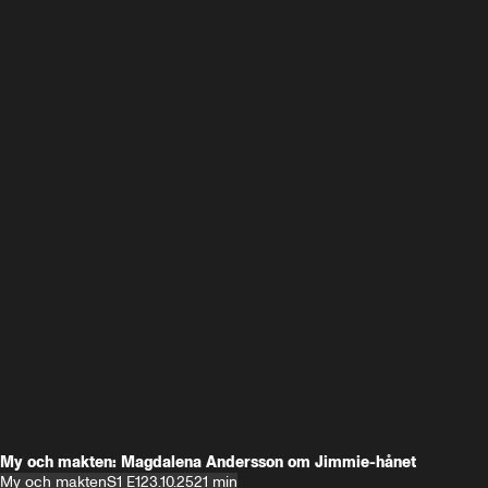
My och makten: Magdalena Andersson om Jimmie-hånet
My och makten
S1 E1
23.10.25
21 min