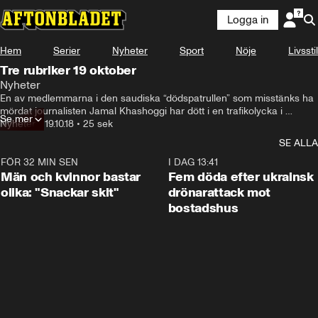
Logga in
Hem
Serier
Nyheter
Sport
Nöje
Livsstil
Tre rubriker 19 oktober
Nyheter
En av medlemmarna i den saudiska “dödspatrullen” som misstänks ha 
mördat journalisten Jamal Khashoggi har dött i en trafikolycka i 
Se mer
Saudiarabiens huvudstad, Arbetarpartiets presidentkandidat i Brasilien 
Nyheter
•
19.10.18
•
25 sek
anklagar sin högerextreme motståndare för valfusk och Zlatan öppnar 
SE ALLA
upp för att spela på konstgräs under slutspelsjakten.
FÖR 32 MIN SEN
1:11
I DAG 13:41
Män och kvinnor bastar
Fem döda efter ukrainsk
olika: "Snackar skit"
drönarattack mot
bostadshus