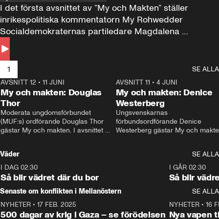
I det första avsnittet av ”My och Makten” ställer 
inrikespolitiska kommentatorn My Rohwedder 
Socialdemokraternas partiledare Magdalena 
Andersson till svars.
1
SE ALLA
AVSNITT 12
•
11 JUNI
26:27
AVSNITT 11
•
4 JUNI
2
My och makten: Douglas
My och makten: Denice
Thor
Westerberg
Moderata ungdomsförbundet 
Ungsvenskarnas 
(MUF:s) ordförande Douglas Thor 
förbundsordförande Denice 
gästar My och makten. I avsnittet 
Westerberg gästar My och makten.
diskuteras tonårsutvisningarna och 
avsnittet diskuteras migrationsfrå
hur Moderaterna ska locka väljare till 
och hur SD ska locka kvinnliga 
Väder
SE ALLA
valet i höst. 
väljare. 
I DAG 02:30
1:06
I GÅR 02:30
Så blir vädret där du bor
Så blir vädr
Senaste om konflikten i Mellanöstern
SE ALLA
NYHETER
•
17 FEB. 2025
0:45
NYHETER
•
16 F
500 dagar av krig i Gaza – se förödelsen
Nya vapen ti