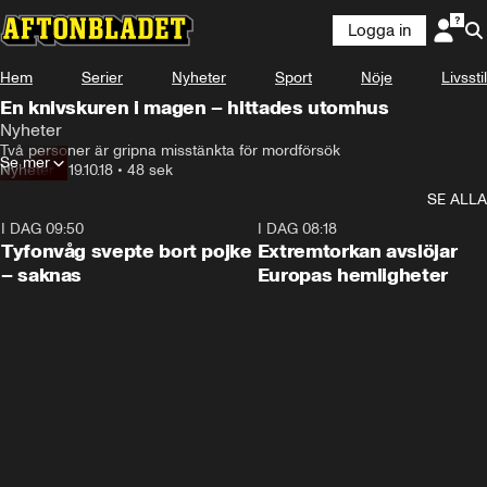
Logga in
Hem
Serier
Nyheter
Sport
Nöje
Livsstil
En knivskuren i magen – hittades utomhus
Nyheter
Två personer är gripna misstänkta för mordförsök
Se mer
Nyheter
•
19.10.18
•
48 sek
SE ALLA
I DAG 09:50
0:53
I DAG 08:18
Tyfonvåg svepte bort pojke
Extremtorkan avslöjar
– saknas
Europas hemligheter