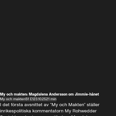
My och makten: Magdalena Andersson om Jimmie-hånet
My och makten
S1 E1
23.10.25
21 min
I det första avsnittet av ”My och Makten” ställer 
inrikespolitiska kommentatorn My Rohwedder 