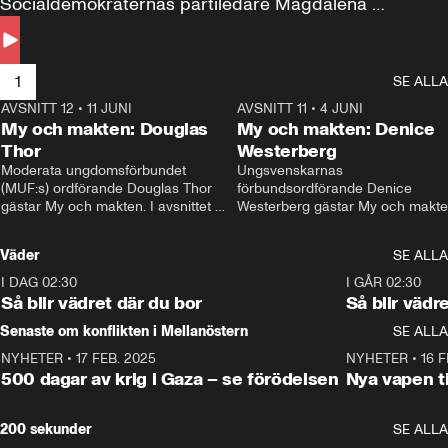
Socialdemokraternas partiledare Magdalena 
Andersson till svars.
1
SE ALLA
AVSNITT 12
•
11 JUNI
26:27
AVSNITT 11
•
4 JUNI
2
My och makten: Douglas
My och makten: Denice
Thor
Westerberg
Moderata ungdomsförbundet 
Ungsvenskarnas 
(MUF:s) ordförande Douglas Thor 
förbundsordförande Denice 
gästar My och makten. I avsnittet 
Westerberg gästar My och makten.
diskuteras tonårsutvisningarna och 
avsnittet diskuteras migrationsfrå
hur Moderaterna ska locka väljare till 
och hur SD ska locka kvinnliga 
Väder
SE ALLA
valet i höst. 
väljare. 
I DAG 02:30
1:06
I GÅR 02:30
Så blir vädret där du bor
Så blir vädr
Senaste om konflikten i Mellanöstern
SE ALLA
NYHETER
•
17 FEB. 2025
0:45
NYHETER
•
16 F
500 dagar av krig i Gaza – se förödelsen
Nya vapen ti
200 sekunder
SE ALLA