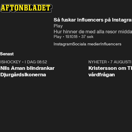
Så fuskar influencers på Instagr
Play
Hur hinner de med alla resor midd
Play
•
19.10.18
•
37 sek
Instagram
Sociala medier
Influencers
Senast
ISHOCKEY
•
I DAG 08:52
1:08
NYHETER
•
7 AUGUSTI
Nils Åman blindrankar
Kristersson om Ti
Djurgårdsikonerna
vårdfrågan