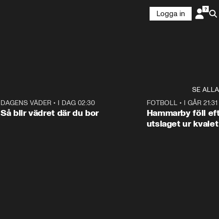
Logga in
SE ALLA
8
DAGENS VÄDER
•
I DAG 02:30
1:06
FOTBOLL
•
I GÅR 21:31
Så blir vädret där du bor
Hammarby föll eft
utslaget ur kvalet