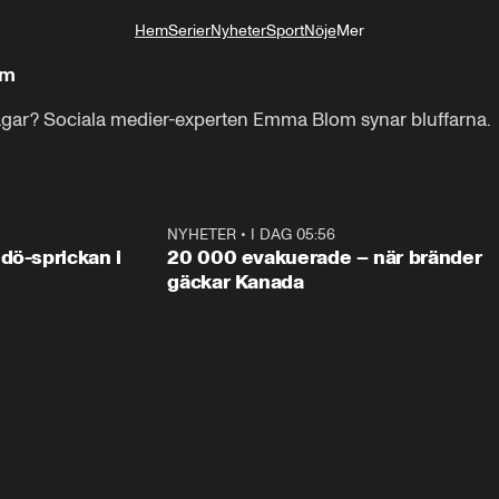
Hem
Serier
Nyheter
Sport
Nöje
Mer
Livsstil
am
agar? Sociala medier-experten Emma Blom synar bluffarna.
0:42
NYHETER
•
I DAG 05:56
0:3
dö-sprickan i
20 000 evakuerade – när bränder
gäckar Kanada