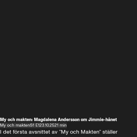
My och makten: Magdalena Andersson om Jimmie-hånet
My och makten
S1 E1
23.10.25
21 min
I det första avsnittet av ”My och Makten” ställer 