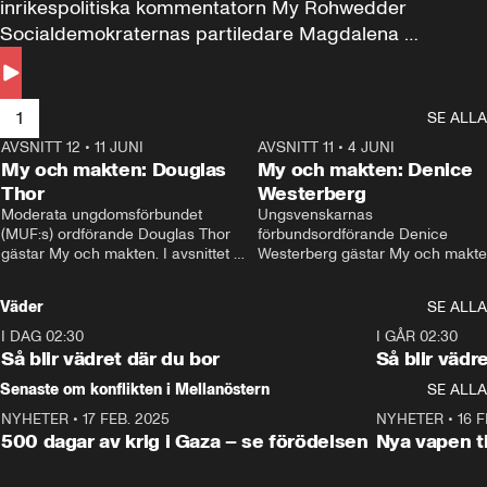
inrikespolitiska kommentatorn My Rohwedder 
Socialdemokraternas partiledare Magdalena 
Andersson till svars.
1
SE ALLA
AVSNITT 12
•
11 JUNI
26:27
AVSNITT 11
•
4 JUNI
2
My och makten: Douglas
My och makten: Denice
Thor
Westerberg
Moderata ungdomsförbundet 
Ungsvenskarnas 
(MUF:s) ordförande Douglas Thor 
förbundsordförande Denice 
gästar My och makten. I avsnittet 
Westerberg gästar My och makten.
diskuteras tonårsutvisningarna och 
avsnittet diskuteras migrationsfrå
hur Moderaterna ska locka väljare till 
och hur SD ska locka kvinnliga 
Väder
SE ALLA
valet i höst. 
väljare. 
I DAG 02:30
1:06
I GÅR 02:30
Så blir vädret där du bor
Så blir vädr
Senaste om konflikten i Mellanöstern
SE ALLA
NYHETER
•
17 FEB. 2025
0:45
NYHETER
•
16 F
500 dagar av krig i Gaza – se förödelsen
Nya vapen ti