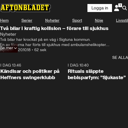
Logga in
Hem
Serier
Nyheter
Sport
Nöje
Livsstil
Två bilar i kraftig kollision – förare till sjukhus
Nyheter
Två bilar har krockat på en väg i Sigtuna kommun.

En av förarna har förts till sjukhus med ambulanshelikopter.

Se mer
– Personen fick klippas ut ur bilen, säger Hans Eriksson vid 
Nyheter
•
20.10.18
•
62 sek
räddningstjänsten.
SE ALLA
I DAG 13:46
0:55
I DAG 10:40
Kändisar och politiker på
Rituals släppte
Heffners swingerklubb
bebisparfym: ”Sjukaste”