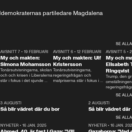
aldemokraternas partiledare Magdalena 
SE ALLA
7
AVSNITT 7
•
19 FEBRUARI
24:30
AVSNITT 6
•
12 FEBRUARI
27:30
AVSNITT 5
•
My och makten:
My och makten: Ulf
My och ma
Simona Mohamsson
Kristersson
Elisabeth
 
Tonårsutvisningarna, skolan 
Tonårsutvisningarna, 
Ringqvist
och och krisen i Liberalerna 
regeringsfrågan och 
Trump, den gr
står i fokus i det sjunde 
matpriserna står i fokus i 
omställningen
avsnittet av ”My och 
det sjätte avsnittet av ”My 
regeringsfråga
makten”. Se när 
och makten”. Se när 
centrum i det 
SE ALLA
Aftonbladets inrikespolitiska 
Aftonbladets inrikespolitiska 
avsnittet av ”
kommentator My 
kommentator My 
6
3 AUGUSTI
1:06
2 AUGUSTI
Makten”. Se nä
Rohwedder ställer 
Rohwedder ställer 
Så blir vädret där du bor
Så blir vädret där
Aftonbladets in
utbildnings- och 
statsminister Ulf Kristersson 
kommentator 
SE ALLA
integrationsminister Simona 
till svars.
Rohwedder stäl
Mohamsson till svars.
Centerpartiets
2
NYHETER
•
16 JAN. 2025
1:01
NYHETER
•
16 JAN. 20
Thand Ring till
Ahmed, 40, är fast i Gaza: ”Vill
Gazaborna: ”Vad s