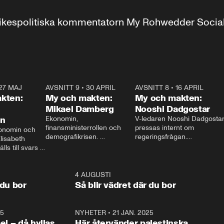
r inrikespolitiska kommentatorn My Rohwedder Soci
27 MAJ
3:51
AVSNITT 9
•
30 APRIL
24:00
AVSNITT 8
•
16 APRIL
25:1
kten:
My och makten:
My och makten:
Mikael Damberg
Nooshi Dadgostar
on
Ekonomin, 
V-ledaren Nooshi Dadgostar
finansministerrollen och 
pressas internt om 
onomin och 
demografikrisen. 
regeringsfrågan.

lisabeth 
Oppositionen ställs till svars 
I Aftonbladets 
ls till svars 
när Socialdemokraternas 
partiledarutfrågning ”My 
stern gästar 
Mikael Damberg gästar My 
och Makten” sätter hon ner 
My och Makten. 
och Makten. 
foten mot kritikerna:

1:06
4 AUGUSTI
1:0
– Vi ställer upp i val. Ska vi 
 du bor
Så blir vädret där du bor
vara med så sitter vi förstås 
25
1:22
NYHETER
•
21 JAN. 2025
0:5
ael – då hyllas
Här återvänder palestinska