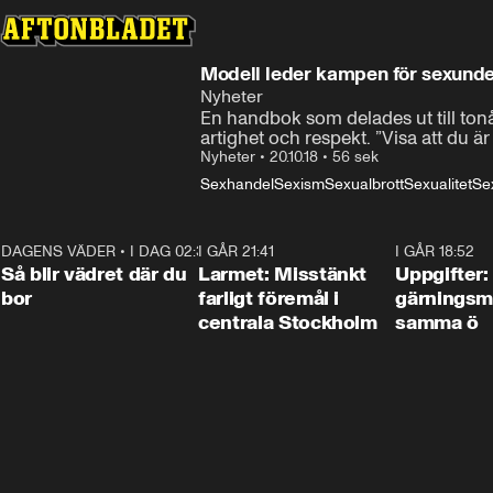
Modell leder kampen för sexunde
Nyheter
En handbok som delades ut till to
artighet och respekt. ”Visa att du är
Nyheter
•
20.10.18
•
56 sek
Sexhandel
Sexism
Sexualbrott
Sexualitet
Se
DAGENS VÄDER
•
I DAG 02:30
1:06
I GÅR 21:41
0:35
I GÅR 18:52
Så blir vädret där du
Larmet: Misstänkt
Uppgifter:
bor
farligt föremål i
gärningsm
centrala Stockholm
samma ö