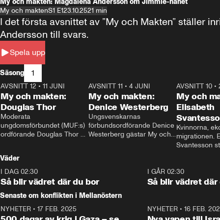
My och makten: Magdalena Andersson om Jimmie-hånet
My och makten
S1 E1
23.10.25
21 min
I det första avsnittet av ”My och Makten” ställe
Andersson till svars.
Spela upp
1
Säsong
AVSNITT 12
•
11 JUNI
26:27
AVSNITT 11
•
4 JUNI
23:40
AVSNITT 10
•
My och makten:
My och makten:
My och ma
Douglas Thor
Denice Westerberg
Elisabeth
Moderata 
Ungsvenskarnas 
Svantess
ungdomsförbundet (MUF:s) 
förbundsordförande Denice 
Kvinnorna, ek
ordförande Douglas Thor 
Westerberg gästar My och 
migrationen. E
gästar My och makten. I 
makten. I avsnittet 
Svantesson stäl
avsnittet diskuteras 
diskuteras migrationsfrågan 
när finansmini
Väder
tonårsutvisningarna och hur 
och hur SD ska locka 
Moderaterna ska locka 
kvinnliga väljare. 
I DAG 02:30
1:06
I GÅR 02:30
väljare till valet i höst. 
Så blir vädret där du bor
Så blir vädret där
Senaste om konflikten i Mellanöstern
NYHETER
•
17 FEB. 2025
0:45
NYHETER
•
16 FEB. 20
500 dagar av krig i Gaza – se
Nya vapen till Isr