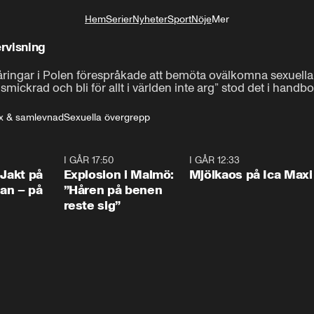
Hem
Serier
Nyheter
Sport
Nöje
Mer
Livsstil
rvisning
nåringar i Polen förespråkade att bemöta ovälkomna sexuel
 smickrad och bli för allt i världen inte arg” stod det i handb
x & samlevnad
Sexuella övergrepp
0:33
I GÅR 17:50
1:10
I GÅR 12:33
0:2
 Jakt på
Explosion i Malmö:
Mjölkaos på Ica Maxi
an – på
”Håren på benen
reste sig”