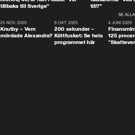
tillbaka till Sverige”
till?”
SE ALLA
3
25 NOV. 2025
31:05
8 OKT. 2025
4:29
4 JUNI 2025
Knutby – Vem
200 sekunder –
Finansmin
mördade Alexandra?
Köttfusket: Se hela
125 procent
programmet här
"Skattever
viktig uppg