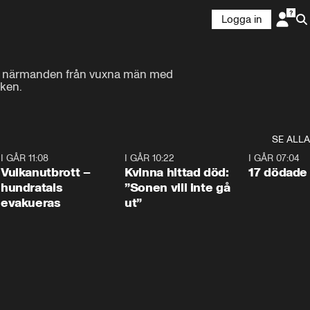
Logga in
la närmanden från vuxna män med 
oken.
SE ALLA
4
I GÅR 11:08
0:27
I GÅR 10:22
1:12
I GÅR 07:04
Vulkanutbrott –
Kvinna hittad död:
17 dödade 
hundratals
”Sonen vill inte gå
evakueras
ut”