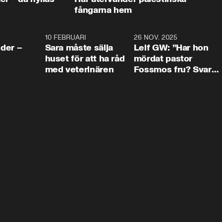
fångarna hem
4:24
10 FEBRUARI
4:13
26 NOV. 2025
8:1
der –
Sara måste sälja
Leif GW: ”Har hon
huset för att ha råd
mördat pastor
med veterinären
Fossmos fru? Svar
nej.”