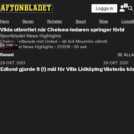
Logga in
Hem
Serier
Nyheter
Sport
Nöje
Livsstil
Vilda utbrottet när Chelsea-ledaren springer förbi
Sportbladet News Highlights
Chelsea kvitterade mot United – då fick Mourinho utbrott
Se mer
Sportbladet News Highlights
•
20.10.18
•
93 sek
Senast
SE ALLA
29 OKT. 2021
4:11
29 OKT. 2021
Edlund gjorde 8 (!) mål för Villa Lidköping
Västerås kö