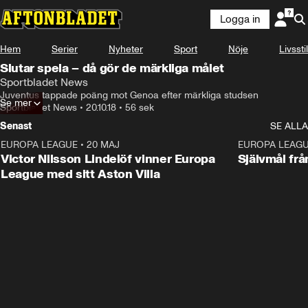
Logga in
Hem
Serier
Nyheter
Sport
Nöje
Livsstil
Slutar spela – då gör de märkliga målet
Sportbladet News
Juventus tappade poäng mot Genoa efter märkliga studsen
Se mer
Sportbladet News
•
20.10.18
•
56 sek
Senast
SE ALLA
EUROPA LEAGUE
•
20 MAJ
1:32
EUROPA LEAG
Victor Nilsson Lindelöf vinner Europa
Självmål frå
League med sitt Aston Villa