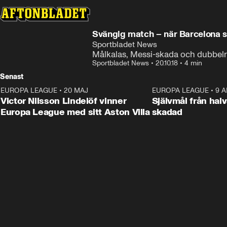
Svängig match – när Barcelona sl
Sportbladet News
Målkalas, Messi-skada och dubbel
Sportbladet News
•
20.10.18
•
4 min
Senast
EUROPA LEAGUE
•
20 MAJ
1:32
EUROPA LEAGUE
•
9 A
Victor Nilsson Lindelöf vinner
Självmål från hal
Europa League med sitt Aston Villa
skadad