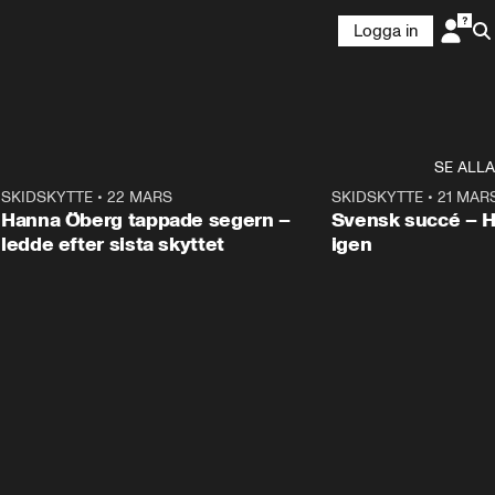
Logga in
SE ALLA
9
SKIDSKYTTE
•
22 MARS
0:55
SKIDSKYTTE
•
21 MAR
Hanna Öberg tappade segern –
Svensk succé – 
ledde efter sista skyttet
igen