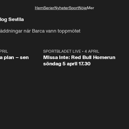
Hem
Serier
Nyheter
Sport
Nöje
Mer
Livsstil
og Sevilla
räddningar när Barca vann toppmötet
PRIL
1:03
SPORTBLADET LIVE
•
4 APRIL
1:0
va plan – sen
Missa inte: Red Bull Homerun
söndag 5 april 17.30