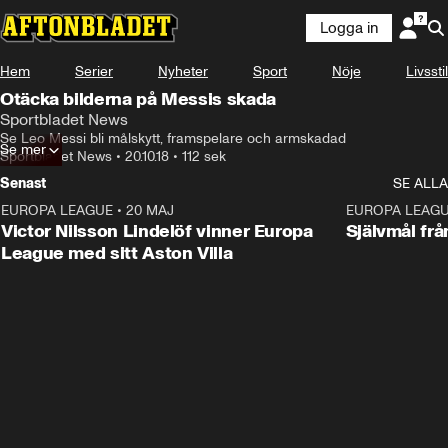
Logga in
Hem
Serier
Nyheter
Sport
Nöje
Livsstil
Otäcka bilderna på Messis skada
Sportbladet News
Se Leo Messi bli målskytt, framspelare och armskadad
Se mer
Sportbladet News
•
20.10.18
•
112 sek
Senast
SE ALLA
EUROPA LEAGUE
•
20 MAJ
1:32
EUROPA LEAG
Victor Nilsson Lindelöf vinner Europa
Självmål frå
League med sitt Aston Villa