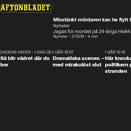
Misstänkt mördaren kan ha flytt t
Nyheter
Jagas för mordet på 24-åriga Heikk
Nyheter
•
21.10.18
•
4 min
DAGENS VÄDER
•
I DAG 02:30
1:06
I GÅR 19:07
0:42
I GÅR 12:19
Så blir vädret där du
Dramatiska scenen –
Här knock
bor
med mirakulöst slut
politikern 
stranden