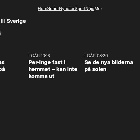
Hem
Serier
Nyheter
Sport
Nöje
Mer
Livsstil
ill Sverige
i
0:45
I GÅR 10:16
1:26
I GÅR 08:20
0:3
as
Per-Inge fast i
Se de nya bilderna
på
hemmet – kan inte
på solen
komma ut