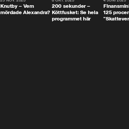
3
25 NOV. 2025
31:05
8 OKT. 2025
4:29
4 JUNI 2025
Knutby – Vem
200 sekunder –
Finansmin
mördade Alexandra?
Köttfusket: Se hela
125 procent
programmet här
"Skattever
viktig uppg