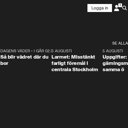
Logga in
SE ALLA
1
DAGENS VÄDER
•
I GÅR 02:30
1:06
5 AUGUSTI
0:35
5 AUGUSTI
Så blir vädret där du
Larmet: Misstänkt
Uppgifter:
bor
farligt föremål i
gärningsm
centrala Stockholm
samma ö