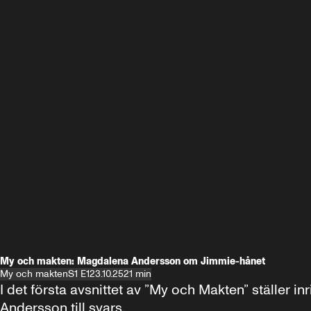
My och makten: Magdalena Andersson om Jimmie-hånet
My och makten
S1 E1
23.10.25
21 min
I det första avsnittet av ”My och Makten” ställe
Andersson till svars.