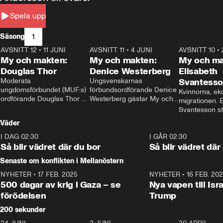
Spela upp
1
Säsong
AVSNITT 12
•
11 JUNI
26:27
AVSNITT 11
•
4 JUNI
23:40
AVSNITT 10
•
My och makten:
My och makten:
My och ma
Douglas Thor
Denice Westerberg
Elisabeth
Moderata 
Ungsvenskarnas 
Svantess
ungdomsförbundet (MUF:s) 
förbundsordförande Denice 
Kvinnorna, ek
ordförande Douglas Thor 
Westerberg gästar My och 
migrationen. E
gästar My och makten. I 
makten. I avsnittet 
Svantesson stäl
avsnittet diskuteras 
diskuteras migrationsfrågan 
när finansmini
Väder
tonårsutvisningarna och hur 
och hur SD ska locka 
Moderaterna ska locka 
kvinnliga väljare. 
I DAG 02:30
1:06
I GÅR 02:30
väljare till valet i höst. 
Så blir vädret där du bor
Så blir vädret där
Senaste om konflikten i Mellanöstern
NYHETER
•
17 FEB. 2025
0:45
NYHETER
•
16 FEB. 20
500 dagar av krig i Gaza – se
Nya vapen till Isr
förödelsen
Trump
200 sekunder