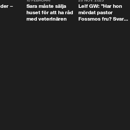
4:24
10 FEBRUARI
4:13
26 NOV. 2025
8:1
der –
Sara måste sälja
Leif GW: ”Har hon
huset för att ha råd
mördat pastor
med veterinären
Fossmos fru? Svar
nej.”