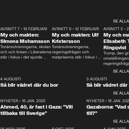
SE ALLA
7
AVSNITT 7
•
19 FEBRUARI
24:30
AVSNITT 6
•
12 FEBRUARI
27:30
AVSNITT 5
•
My och makten:
My och makten: Ulf
My och ma
Simona Mohamsson
Kristersson
Elisabeth
 
Tonårsutvisningarna, skolan 
Tonårsutvisningarna, 
Ringqvist
och och krisen i Liberalerna 
regeringsfrågan och 
Trump, den gr
står i fokus i det sjunde 
matpriserna står i fokus i 
omställningen
avsnittet av ”My och 
det sjätte avsnittet av ”My 
regeringsfråga
makten”. Se när 
och makten”. Se när 
centrum i det 
SE ALLA
Aftonbladets inrikespolitiska 
Aftonbladets inrikespolitiska 
avsnittet av ”
kommentator My 
kommentator My 
6
4 AUGUSTI
1:06
3 AUGUSTI
Makten”. Se nä
Rohwedder ställer 
Rohwedder ställer 
Så blir vädret där du bor
Så blir vädret där
Aftonbladets in
utbildnings- och 
statsminister Ulf Kristersson 
kommentator 
SE ALLA
integrationsminister Simona 
till svars.
Rohwedder stäl
Mohamsson till svars.
Centerpartiets
2
NYHETER
•
16 JAN. 2025
1:01
NYHETER
•
16 JAN. 20
Thand Ring till
Ahmed, 40, är fast i Gaza: ”Vill
Gazaborna: ”Vad s
tillbaka till Sverige”
till?”
SE ALLA