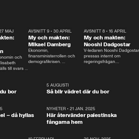
27 MAJ
3:51
AVSNITT 9
•
30 APRIL
24:00
AVSNITT 8
•
16 APRIL
25:1
kten:
My och makten:
My och makten:
Mikael Damberg
Nooshi Dadgostar
on
Ekonomin, 
V-ledaren Nooshi Dadgostar
finansministerrollen och 
pressas internt om 
onomin och 
demografikrisen. 
regeringsfrågan.

lisabeth 
Oppositionen ställs till svars 
I Aftonbladets 
ls till svars 
när Socialdemokraternas 
partiledarutfrågning ”My 
stern gästar 
Mikael Damberg gästar My 
och Makten” sätter hon ner 
My och Makten. 
och Makten. 
foten mot kritikerna:

1:06
5 AUGUSTI
1:0
– Vi ställer upp i val. Ska vi 
 du bor
Så blir vädret där du bor
vara med så sitter vi förstås 
25
1:22
NYHETER
•
21 JAN. 2025
0:5
ael – då hyllas
Här återvänder palestinska
fångarna hem