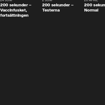
24 JUNI
5:00
2 JUNI
4:23
20 APRIL
200 sekunder –
200 sekunder –
200 sekun
Vaccinfusket,
Testerna
Normal
fortsättningen