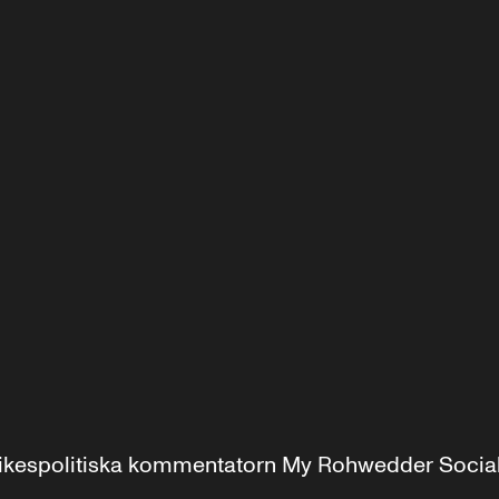
r inrikespolitiska kommentatorn My Rohwedder Soci