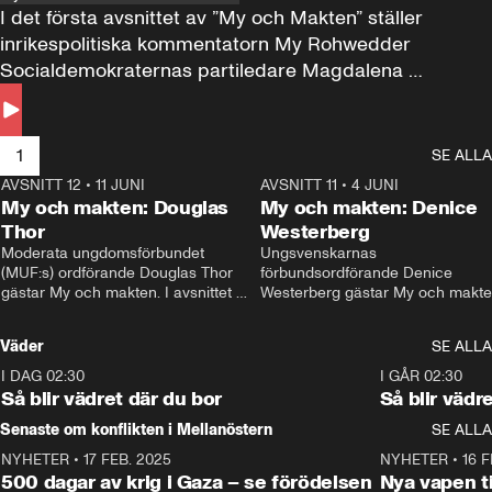
I det första avsnittet av ”My och Makten” ställer 
inrikespolitiska kommentatorn My Rohwedder 
Socialdemokraternas partiledare Magdalena 
Andersson till svars.
1
SE ALLA
AVSNITT 12
•
11 JUNI
26:27
AVSNITT 11
•
4 JUNI
2
My och makten: Douglas
My och makten: Denice
Thor
Westerberg
Moderata ungdomsförbundet 
Ungsvenskarnas 
(MUF:s) ordförande Douglas Thor 
förbundsordförande Denice 
gästar My och makten. I avsnittet 
Westerberg gästar My och makten.
diskuteras tonårsutvisningarna och 
avsnittet diskuteras migrationsfrå
hur Moderaterna ska locka väljare till 
och hur SD ska locka kvinnliga 
Väder
SE ALLA
valet i höst. 
väljare. 
I DAG 02:30
1:06
I GÅR 02:30
Så blir vädret där du bor
Så blir vädr
Senaste om konflikten i Mellanöstern
SE ALLA
NYHETER
•
17 FEB. 2025
0:45
NYHETER
•
16 F
500 dagar av krig i Gaza – se förödelsen
Nya vapen ti