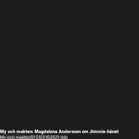
My och makten: Magdalena Andersson om Jimmie-hånet
My och makten
S1 E1
23.10.25
21 min