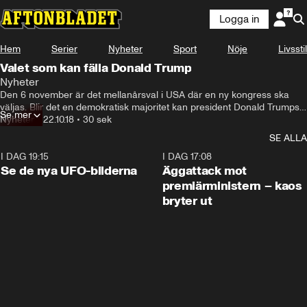
Logga in
Hem
Serier
Nyheter
Sport
Nöje
Livsstil
Valet som kan fälla Donald Trump
Nyheter
Den 6 november är det mellanårsval i USA där en ny kongress ska 
väljas. Blir det en demokratisk majoritet kan president Donald Trumps 
Se mer
två kvarvarande år av mandatperioden bli svårare.
Nyheter
•
22.10.18
•
30 sek
SE ALLA
I DAG 19:15
0:36
I DAG 17:08
Se de nya UFO-bilderna
Äggattack mot
premiärministern – kaos
bryter ut