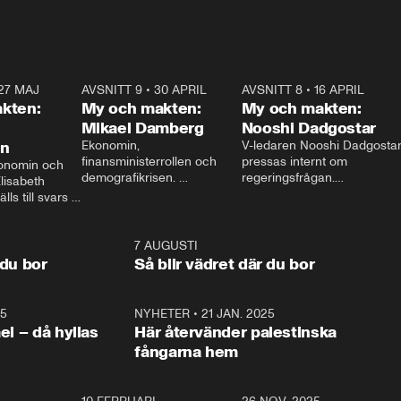
27 MAJ
3:51
AVSNITT 9
•
30 APRIL
24:00
AVSNITT 8
•
16 APRIL
25:1
kten:
My och makten:
My och makten:
Mikael Damberg
Nooshi Dadgostar
on
Ekonomin, 
V-ledaren Nooshi Dadgostar
finansministerrollen och 
pressas internt om 
onomin och 
demografikrisen. 
regeringsfrågan.

lisabeth 
Oppositionen ställs till svars 
I Aftonbladets 
ls till svars 
när Socialdemokraternas 
partiledarutfrågning ”My 
stern gästar 
Mikael Damberg gästar My 
och Makten” sätter hon ner 
My och Makten. 
och Makten. 
foten mot kritikerna:

1:06
7 AUGUSTI
1:0
– Vi ställer upp i val. Ska vi 
 du bor
Så blir vädret där du bor
vara med så sitter vi förstås 
25
1:22
NYHETER
•
21 JAN. 2025
0:5
ael – då hyllas
Här återvänder palestinska
fångarna hem