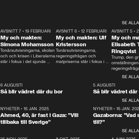
SE ALLA
7
AVSNITT 7
•
19 FEBRUARI
24:30
AVSNITT 6
•
12 FEBRUARI
27:30
AVSNITT 5
•
My och makten:
My och makten: Ulf
My och ma
Simona Mohamsson
Kristersson
Elisabeth
 
Tonårsutvisningarna, skolan 
Tonårsutvisningarna, 
Ringqvist
och och krisen i Liberalerna 
regeringsfrågan och 
Trump, den gr
står i fokus i det sjunde 
matpriserna står i fokus i 
omställningen
avsnittet av ”My och 
det sjätte avsnittet av ”My 
regeringsfråga
makten”. Se när 
och makten”. Se när 
centrum i det 
SE ALLA
Aftonbladets inrikespolitiska 
Aftonbladets inrikespolitiska 
avsnittet av ”
kommentator My 
kommentator My 
6
6 AUGUSTI
1:06
5 AUGUSTI
Makten”. Se nä
Rohwedder ställer 
Rohwedder ställer 
Så blir vädret där du bor
Så blir vädret där
Aftonbladets in
utbildnings- och 
statsminister Ulf Kristersson 
kommentator 
SE ALLA
integrationsminister Simona 
till svars.
Rohwedder stäl
Mohamsson till svars.
Centerpartiets
2
NYHETER
•
16 JAN. 2025
1:01
NYHETER
•
16 JAN. 20
Thand Ring till
Ahmed, 40, är fast i Gaza: ”Vill
Gazaborna: ”Vad s
tillbaka till Sverige”
till?”
SE ALLA