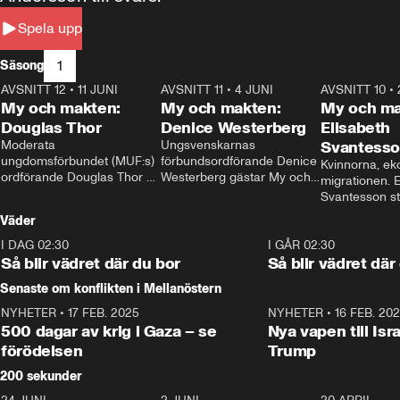
Spela upp
1
Säsong
AVSNITT 12
•
11 JUNI
26:27
AVSNITT 11
•
4 JUNI
23:40
AVSNITT 10
•
My och makten:
My och makten:
My och ma
Douglas Thor
Denice Westerberg
Elisabeth
Moderata 
Ungsvenskarnas 
Svantess
ungdomsförbundet (MUF:s) 
förbundsordförande Denice 
Kvinnorna, ek
ordförande Douglas Thor 
Westerberg gästar My och 
migrationen. E
gästar My och makten. I 
makten. I avsnittet 
Svantesson stäl
avsnittet diskuteras 
diskuteras migrationsfrågan 
när finansmini
Väder
tonårsutvisningarna och hur 
och hur SD ska locka 
Moderaterna ska locka 
kvinnliga väljare. 
I DAG 02:30
1:06
I GÅR 02:30
väljare till valet i höst. 
Så blir vädret där du bor
Så blir vädret där
Senaste om konflikten i Mellanöstern
NYHETER
•
17 FEB. 2025
0:45
NYHETER
•
16 FEB. 20
500 dagar av krig i Gaza – se
Nya vapen till Isr
förödelsen
Trump
200 sekunder