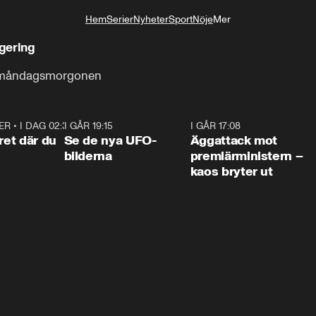
Hem
Serier
Nyheter
Sport
Nöje
Mer
Livsstil
egering
 måndagsmorgonen
ER
•
I DAG 02:30
1:06
I GÅR 19:15
0:36
I GÅR 17:08
0:3
ret där du
Se de nya UFO-
Äggattack mot
bilderna
premiärministern –
kaos bryter ut