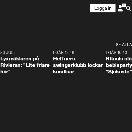
Logga in
SE ALLA
7
23 JULI
2:02
I GÅR 13:46
0:55
I GÅR 10:40
Lyxmäklaren på
Heffners
Rituals sl
Rivieran: "Lite friare
swingerklubb lockar
bebisparf
här"
kändisar
”Sjukaste”