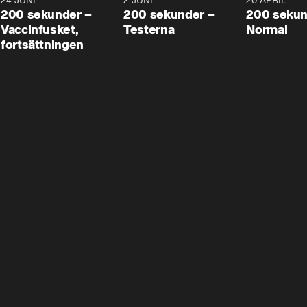
24 JUNI
5:00
2 JUNI
4:23
20 APRIL
200 sekunder –
200 sekunder –
200 sekun
Vaccinfusket,
Testerna
Normal
fortsättningen