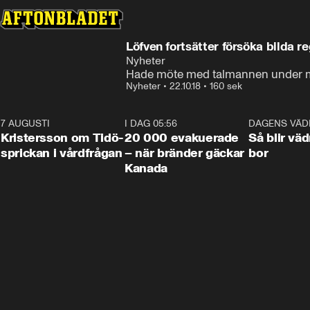
Löfven fortsätter försöka bilda r
Nyheter
Hade möte med talmannen under
Nyheter
•
22.10.18
•
160 sek
7 AUGUSTI
0:42
I DAG 05:56
0:38
DAGENS VÄD
Kristersson om Tidö-
20 000 evakuerade
Så blir väd
sprickan i vårdfrågan
– när bränder gäckar
bor
Kanada