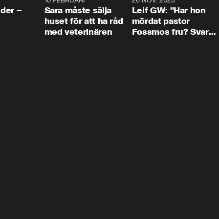
4:24
10 FEBRUARI
4:13
26 NOV. 2025
8:1
der –
Sara måste sälja
Leif GW: ”Har hon
huset för att ha råd
mördat pastor
med veterinären
Fossmos fru? Svar
nej.”