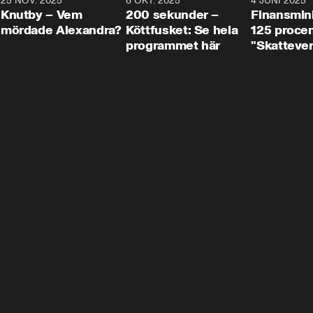
3
25 NOV. 2025
31:05
8 OKT. 2025
4:29
4 JUNI 2025
Knutby – Vem
200 sekunder –
Finansmin
mördade Alexandra?
Köttfusket: Se hela
125 procent
programmet här
"Skattever
viktig uppg