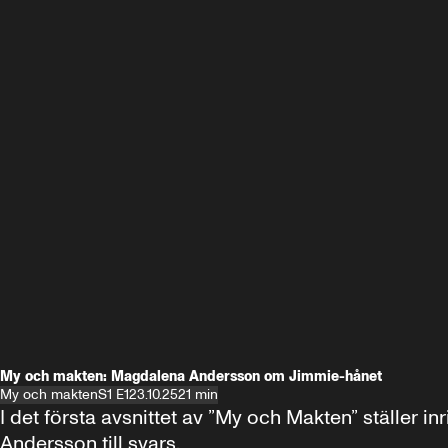
My och makten: Magdalena Andersson om Jimmie-hånet
My och makten
S1 E1
23.10.25
21 min
I det första avsnittet av ”My och Makten” ställe
Andersson till svars.