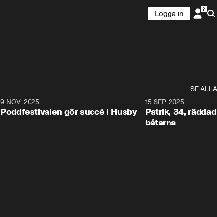
Logga in
SE ALLA
6
9 NOV. 2025
0:29
15 SEP. 2025
Poddfestivalen gör succé i Husby
Patrik, 34, räddad 
båtarna