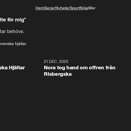
Hem
Serier
Nyheter
Sport
Nöje
Mer
Livsstil
lte för mig"
tar behövs.
venska hjältar
1:00
21 DEC. 2025
1:1
ska Hjältar
Nora tog hand om offren från
Risbergska