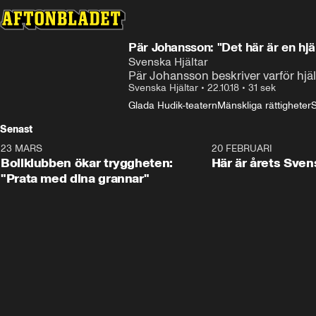
Pär Johansson: "Det här är en hjä
Svenska Hjältar
Pär Johansson beskriver varför hjäl
Svenska Hjältar
•
22.10.18
•
31 sek
Glada Hudik-teatern
Mänskliga rättigheter
S
Senast
23 MARS
1:27
20 FEBRUARI
Bollklubben ökar tryggheten:
Här är årets Sven
"Prata med dina grannar"