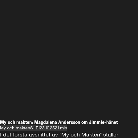
My och makten: Magdalena Andersson om Jimmie-hånet
My och makten
S1 E1
23.10.25
21 min
I det första avsnittet av ”My och Makten” ställer 