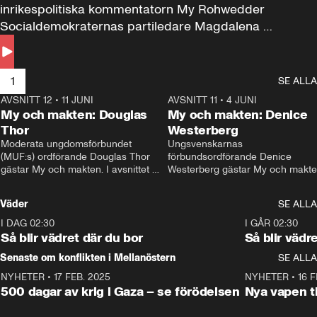
inrikespolitiska kommentatorn My Rohwedder 
Socialdemokraternas partiledare Magdalena 
Andersson till svars.
1
SE ALLA
AVSNITT 12
•
11 JUNI
26:27
AVSNITT 11
•
4 JUNI
2
My och makten: Douglas
My och makten: Denice
Thor
Westerberg
Moderata ungdomsförbundet 
Ungsvenskarnas 
(MUF:s) ordförande Douglas Thor 
förbundsordförande Denice 
gästar My och makten. I avsnittet 
Westerberg gästar My och makten.
diskuteras tonårsutvisningarna och 
avsnittet diskuteras migrationsfrå
hur Moderaterna ska locka väljare till 
och hur SD ska locka kvinnliga 
Väder
SE ALLA
valet i höst. 
väljare. 
I DAG 02:30
1:06
I GÅR 02:30
Så blir vädret där du bor
Så blir vädr
Senaste om konflikten i Mellanöstern
SE ALLA
NYHETER
•
17 FEB. 2025
0:45
NYHETER
•
16 F
500 dagar av krig i Gaza – se förödelsen
Nya vapen ti