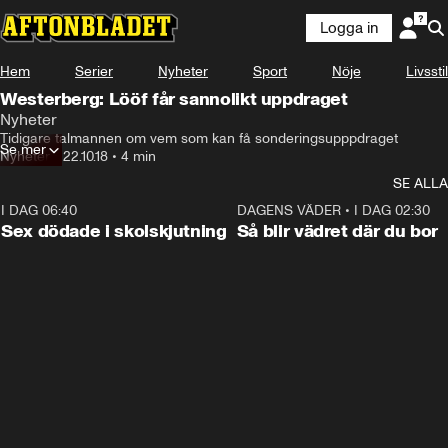
Logga in
Hem
Serier
Nyheter
Sport
Nöje
Livsstil
Westerberg: Lööf får sannolikt uppdraget
Nyheter
Tidigare talmannen om vem som kan få sonderingsupppdraget
Se mer
Nyheter
•
22.10.18
•
4 min
SE ALLA
I DAG 06:40
0:47
DAGENS VÄDER
•
I DAG 02:30
Sex dödade i skolskjutning
Så blir vädret där du bor