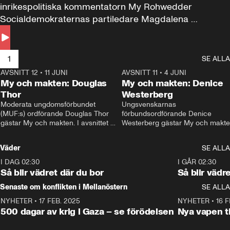
inrikespolitiska kommentatorn My Rohwedder 
Socialdemokraternas partiledare Magdalena 
Andersson till svars.
1
SE ALLA
AVSNITT 12
•
11 JUNI
26:27
AVSNITT 11
•
4 JUNI
2
My och makten: Douglas
My och makten: Denice
Thor
Westerberg
Moderata ungdomsförbundet 
Ungsvenskarnas 
(MUF:s) ordförande Douglas Thor 
förbundsordförande Denice 
gästar My och makten. I avsnittet 
Westerberg gästar My och makten.
diskuteras tonårsutvisningarna och 
avsnittet diskuteras migrationsfrå
hur Moderaterna ska locka väljare till 
och hur SD ska locka kvinnliga 
Väder
SE ALLA
valet i höst. 
väljare. 
I DAG 02:30
1:06
I GÅR 02:30
Så blir vädret där du bor
Så blir vädr
Senaste om konflikten i Mellanöstern
SE ALLA
NYHETER
•
17 FEB. 2025
0:45
NYHETER
•
16 F
500 dagar av krig i Gaza – se förödelsen
Nya vapen ti