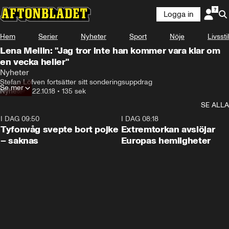
Logga in
Hem
Serier
Nyheter
Sport
Nöje
Livsstil
Lena Mellin: "Jag tror inte han kommer vara klar om
en vecka heller"
Nyheter
Stefan Löfven fortsätter sitt sonderingsuppdrag
Se mer
Nyheter
•
22.10.18
•
135 sek
SE ALLA
I DAG 09:50
0:53
I DAG 08:18
Tyfonvåg svepte bort pojke
Extremtorkan avslöjar
– saknas
Europas hemligheter