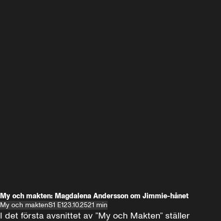
My och makten: Magdalena Andersson om Jimmie-hånet
My och makten
S1 E1
23.10.25
21 min
I det första avsnittet av ”My och Makten” ställer 