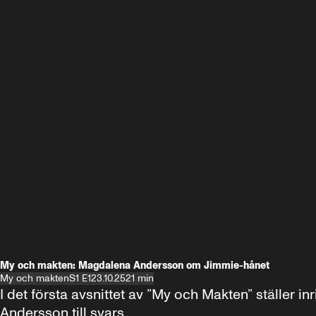
My och makten: Magdalena Andersson om Jimmie-hånet
My och makten
S1 E1
23.10.25
21 min
I det första avsnittet av ”My och Makten” ställe
Andersson till svars.