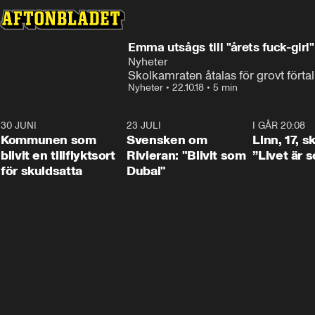
Emma utsågs till "årets fuck-girl
Nyheter
Skolkamraten åtalas för grovt förtal
Nyheter
•
22.10.18
•
5 min
30 JUNI
1:24
23 JULI
1:42
I GÅR 20:08
Kommunen som
Svensken om
Linn, 17, s
blivit en tillflyktsort
Rivieran: "Blivit som
”Livet är 
för skuldsatta
Dubai"