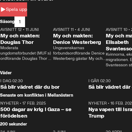
Spela upp
1
Säsong
AVSNITT 12
•
11 JUNI
26:27
AVSNITT 11
•
4 JUNI
23:40
AVSNITT 10
•
My och makten:
My och makten:
My och ma
Douglas Thor
Denice Westerberg
Elisabeth
Moderata 
Ungsvenskarnas 
Svantess
ungdomsförbundet (MUF:s) 
förbundsordförande Denice 
Kvinnorna, ek
ordförande Douglas Thor 
Westerberg gästar My och 
migrationen. E
gästar My och makten. I 
makten. I avsnittet 
Svantesson stäl
avsnittet diskuteras 
diskuteras migrationsfrågan 
när finansmini
Väder
tonårsutvisningarna och hur 
och hur SD ska locka 
Moderaterna ska locka 
kvinnliga väljare. 
I DAG 02:30
1:06
I GÅR 02:30
väljare till valet i höst. 
Så blir vädret där du bor
Så blir vädret där
Senaste om konflikten i Mellanöstern
NYHETER
•
17 FEB. 2025
0:45
NYHETER
•
16 FEB. 20
500 dagar av krig i Gaza – se
Nya vapen till Isr
förödelsen
Trump
200 sekunder