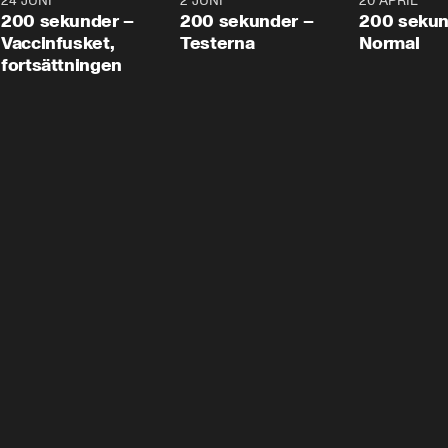
24 JUNI
5:00
2 JUNI
4:23
20 APRIL
200 sekunder –
200 sekunder –
200 sekun
Vaccinfusket,
Testerna
Normal
fortsättningen