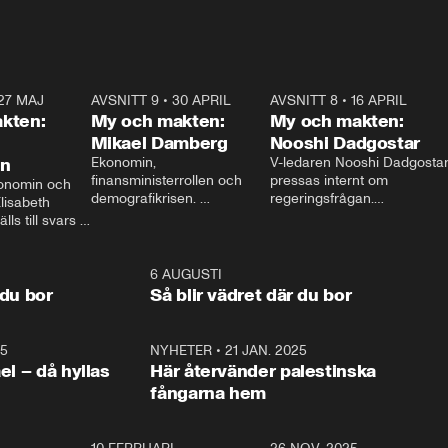
27 MAJ
3:51
AVSNITT 9
•
30 APRIL
24:00
AVSNITT 8
•
16 APRIL
25:1
kten:
My och makten:
My och makten:
Mikael Damberg
Nooshi Dadgostar
on
Ekonomin, 
V-ledaren Nooshi Dadgostar
finansministerrollen och 
pressas internt om 
onomin och 
demografikrisen. 
regeringsfrågan.

lisabeth 
Oppositionen ställs till svars 
I Aftonbladets 
ls till svars 
när Socialdemokraternas 
partiledarutfrågning ”My 
stern gästar 
Mikael Damberg gästar My 
och Makten” sätter hon ner 
My och Makten. 
och Makten. 
foten mot kritikerna:

1:06
6 AUGUSTI
1:0
– Vi ställer upp i val. Ska vi 
 du bor
Så blir vädret där du bor
vara med så sitter vi förstås 
25
1:22
NYHETER
•
21 JAN. 2025
0:5
ael – då hyllas
Här återvänder palestinska
fångarna hem