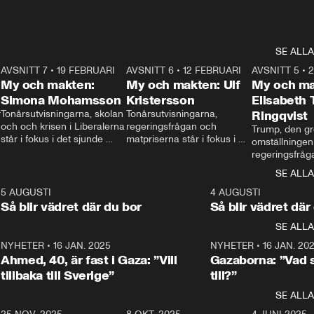
SE ALLA
7
AVSNITT 7
•
19 FEBRUARI
24:30
AVSNITT 6
•
12 FEBRUARI
27:30
AVSNITT 5
•
My och makten:
My och makten: Ulf
My och ma
Simona Mohamsson
Kristersson
Elisabeth
 
Tonårsutvisningarna, skolan 
Tonårsutvisningarna, 
Ringqvist
och och krisen i Liberalerna 
regeringsfrågan och 
Trump, den gr
står i fokus i det sjunde 
matpriserna står i fokus i 
omställningen
avsnittet av ”My och 
det sjätte avsnittet av ”My 
regeringsfråga
makten”. Se när 
och makten”. Se när 
centrum i det 
SE ALLA
Aftonbladets inrikespolitiska 
Aftonbladets inrikespolitiska 
avsnittet av ”
kommentator My 
kommentator My 
6
5 AUGUSTI
1:06
4 AUGUSTI
Makten”. Se nä
Rohwedder ställer 
Rohwedder ställer 
Så blir vädret där du bor
Så blir vädret där
Aftonbladets in
utbildnings- och 
statsminister Ulf Kristersson 
kommentator 
SE ALLA
integrationsminister Simona 
till svars.
Rohwedder stäl
Mohamsson till svars.
Centerpartiets
2
NYHETER
•
16 JAN. 2025
1:01
NYHETER
•
16 JAN. 20
Thand Ring till
Ahmed, 40, är fast i Gaza: ”Vill
Gazaborna: ”Vad s
tillbaka till Sverige”
till?”
SE ALLA