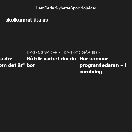
Hem
Serier
Nyheter
Sport
Nöje
Mer
Livsstil
" – skolkamrat åtalas
4:36
DAGENS VÄDER
•
I DAG 02:30
1:06
I GÅR 19:07
0:4
ka dö:
Så blir vädret där du
Här somnar
som det är”
bor
programledaren – i
sändning