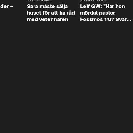
4:24
10 FEBRUARI
4:13
26 NOV. 2025
8:1
der –
Sara måste sälja
Leif GW: ”Har hon
huset för att ha råd
mördat pastor
med veterinären
Fossmos fru? Svar
nej.”