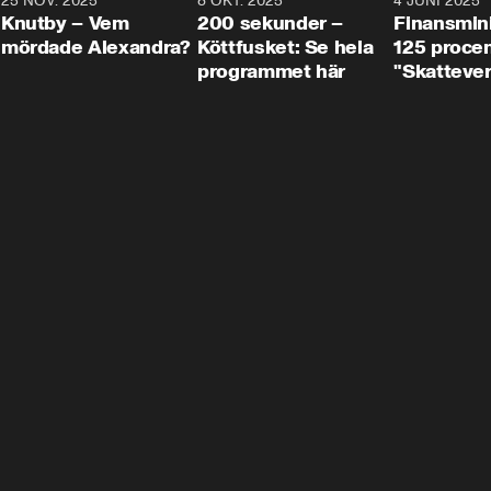
3
25 NOV. 2025
31:05
8 OKT. 2025
4:29
4 JUNI 2025
Knutby – Vem
200 sekunder –
Finansmin
mördade Alexandra?
Köttfusket: Se hela
125 procent
programmet här
"Skattever
viktig uppg