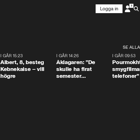
Logga in
SE ALLA
5
I GÅR 15:23
0:54
I GÅR 14:26
1:54
I GÅR 09:53
Albert, 8, besteg
Åklagaren: ”De
Pourmokht
Kebnekaise – vill
skulle ha firat
smygfilma
högre
semester
telefoner”
tillsammans”