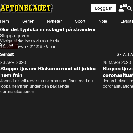
Logga in
Hem
Serier
Nyheter
Sport
Nöje
Livsstil
Gör det typiska misstaget på stranden
Stoppa tjuven
Viktiga rådet innan du ska bada
Se mer
Stoppa tjuven
•
01.10.18
•
9 min
Senast
SE ALLA
23 APR. 2020
5:37
25 MARS 2020
Stoppa tjuven: Riskerna med att jobba
Stoppa tjuve
hemifrån
coronasitua
Jonas Leksell reder ut riskerna som finns med att 
Jonas Leksell ber
jobba hemifrån under den pågående 
coronasituationen
coronasituationen.