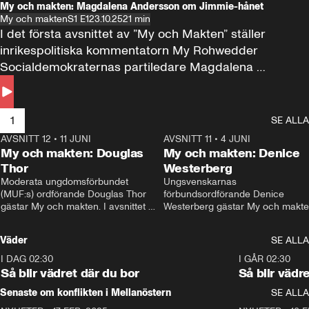
My och makten: Magdalena Andersson om Jimmie-hånet
My och makten
S1 E1
23.10.25
21 min
I det första avsnittet av ”My och Makten” ställer 
inrikespolitiska kommentatorn My Rohwedder 
Socialdemokraternas partiledare Magdalena 
Andersson till svars.
1
SE ALLA
AVSNITT 12
•
11 JUNI
26:27
AVSNITT 11
•
4 JUNI
2
My och makten: Douglas
My och makten: Denice
Thor
Westerberg
Moderata ungdomsförbundet 
Ungsvenskarnas 
(MUF:s) ordförande Douglas Thor 
förbundsordförande Denice 
gästar My och makten. I avsnittet 
Westerberg gästar My och makten.
diskuteras tonårsutvisningarna och 
avsnittet diskuteras migrationsfrå
hur Moderaterna ska locka väljare till 
och hur SD ska locka kvinnliga 
Väder
SE ALLA
valet i höst. 
väljare. 
I DAG 02:30
1:06
I GÅR 02:30
Så blir vädret där du bor
Så blir vädr
Senaste om konflikten i Mellanöstern
SE ALLA