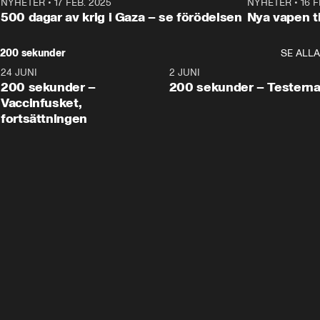
NYHETER
•
17 FEB. 2025
0:45
NYHETER
•
16 F
500 dagar av krig i Gaza – se förödelsen
Nya vapen ti
200 sekunder
SE ALLA
24 JUNI
5:00
2 JUNI
200 sekunder –
200 sekunder – Testern
Vaccinfusket,
fortsättningen