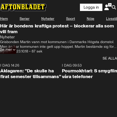
Logga in
Hem
Serier
Nyheter
Sport
Nöje
Livsstil
Här är bondens kraftiga protest – blockerar alla som
vill fram
Nyheter
Grisbonden Martin vann mot kommunen i Danmarks Högsta domstol. 
Men än har kommunen inte gett upp hoppet. Martin bestämde sig för 
Se mer
att protestera och på måndagen var det dags: Ingen ska få använda 
Nyheter
•
23.10.18
•
87 sek
vägen.
SE ALLA
I DAG 14:26
1:54
I DAG 09:53
Åklagaren: ”De skulle ha
Pourmokhtari: S smygfil
firat semester tillsammans”
våra telefoner