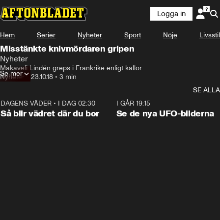
Logga in
Hem
Serier
Nyheter
Sport
Nöje
Livsstil
Misstänkte knivmördaren gripen
Nyheter
Makaveli Lindén greps i Frankrike enligt källor
Se mer
Nyheter
•
23.10.18
•
3 min
SE ALLA
DAGENS VÄDER
•
I DAG 02:30
1:06
I GÅR 19:15
Så blir vädret där du bor
Se de nya UFO-bilderna