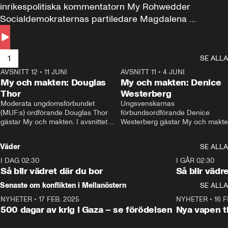
inrikespolitiska kommentatorn My Rohwedder 
Socialdemokraternas partiledare Magdalena 
Andersson till svars.
1
SE ALLA
AVSNITT 12
•
11 JUNI
26:27
AVSNITT 11
•
4 JUNI
2
My och makten: Douglas
My och makten: Denice
Thor
Westerberg
Moderata ungdomsförbundet 
Ungsvenskarnas 
(MUF:s) ordförande Douglas Thor 
förbundsordförande Denice 
gästar My och makten. I avsnittet 
Westerberg gästar My och makten.
diskuteras tonårsutvisningarna och 
avsnittet diskuteras migrationsfrå
hur Moderaterna ska locka väljare till 
och hur SD ska locka kvinnliga 
Väder
SE ALLA
valet i höst. 
väljare. 
I DAG 02:30
1:06
I GÅR 02:30
Så blir vädret där du bor
Så blir vädr
Senaste om konflikten i Mellanöstern
SE ALLA
NYHETER
•
17 FEB. 2025
0:45
NYHETER
•
16 F
500 dagar av krig i Gaza – se förödelsen
Nya vapen ti