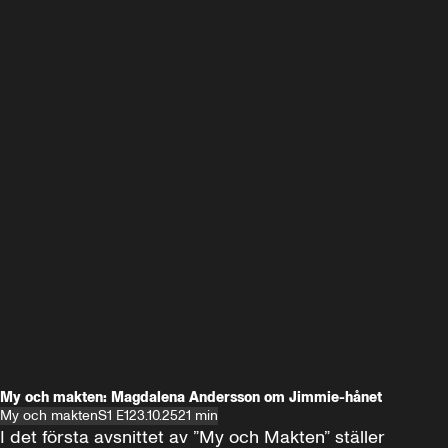
My och makten: Magdalena Andersson om Jimmie-hånet
My och makten
S1 E1
23.10.25
21 min
I det första avsnittet av ”My och Makten” ställer 