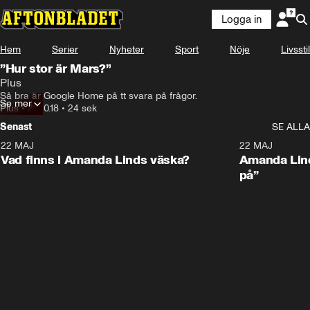
Logga in
Hem
Serier
Nyheter
Sport
Nöje
Livsstil
”Hur stor är Mars?”
Plus
Så bra är Google Home på tt svara på frågor.
Se mer
Plus
•
23.10.18
•
24 sek
Senast
SE ALLA
22 MAJ
0:59
22 MAJ
Plus
Plus
Vad finns i Amanda Linds väska?
Amanda Lind
på”