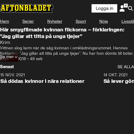
Logga in
Hem
Serier
Nyheter
Sport
Nöje
Livsstil
Här smygfilmade kvinnan flickorna – förklaringen:
”Jag gillar att titta på unga tjejer”
Krim
Vittnen slog larm när de såg kvinnan i omklädningsrummet. Hennes 
förklaring: ”Jag gillar att titta på unga tjejer”. Nu har hon dömts till böter.
Se mer
Krim
•
23.10.18
•
48 sek
Senast
SE ALLA
15 NOV. 2021
3:28
14 OKT. 2021
Så dödas kvinnor i nära relationer
Så lever gö