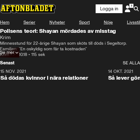
Logga in
Hem
Serier
Nyheter
Sport
Nöje
Livsstil
Polisens teori: Shayan mördades av misstag
Krim
Minnesstund för 22-årige Shayan som sköts till döds i Segeltorp. 
Familjen: ”En oskyldig som får ta kostnaden”
Se mer
Krim
•
23.10.18
•
115 sek
Senast
SE ALLA
15 NOV. 2021
3:28
14 OKT. 2021
Så dödas kvinnor i nära relationer
Så lever gö