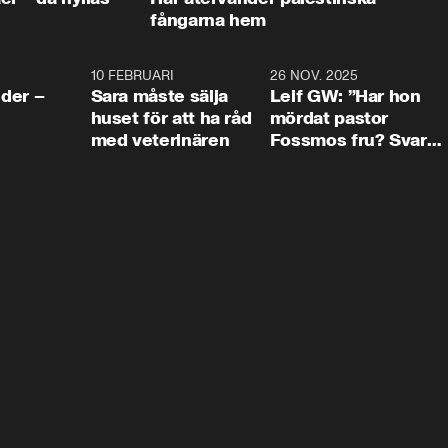
fångarna hem
4:24
10 FEBRUARI
4:13
26 NOV. 2025
8:1
der –
Sara måste sälja
Leif GW: ”Har hon
huset för att ha råd
mördat pastor
med veterinären
Fossmos fru? Svar
nej.”