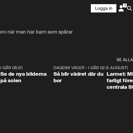
Logga in
oro när man har barn som spårar 
SE ALLA
6
I GÅR 08:20
0:31
DAGENS VÄDER
•
I GÅR 02:30
1:06
5 AUGUSTI
Se de nya bilderna
Så blir vädret där du
Larmet: M
på solen
bor
farligt för
centrala 