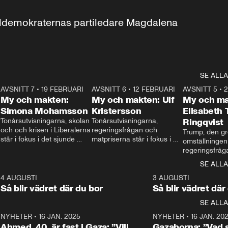
aldemokraternas partiledare Magdalena 
SE ALLA
7
AVSNITT 7
•
19 FEBRUARI
24:30
AVSNITT 6
•
12 FEBRUARI
27:30
AVSNITT 5
•
My och makten:
My och makten: Ulf
My och ma
Simona Mohamsson
Kristersson
Elisabeth
 
Tonårsutvisningarna, skolan 
Tonårsutvisningarna, 
Ringqvist
och och krisen i Liberalerna 
regeringsfrågan och 
Trump, den gr
står i fokus i det sjunde 
matpriserna står i fokus i 
omställningen
avsnittet av ”My och 
det sjätte avsnittet av ”My 
regeringsfråga
makten”. Se när 
och makten”. Se när 
centrum i det 
SE ALLA
Aftonbladets inrikespolitiska 
Aftonbladets inrikespolitiska 
avsnittet av ”
kommentator My 
kommentator My 
6
4 AUGUSTI
1:06
3 AUGUSTI
Makten”. Se nä
Rohwedder ställer 
Rohwedder ställer 
Så blir vädret där du bor
Så blir vädret där
Aftonbladets in
utbildnings- och 
statsminister Ulf Kristersson 
kommentator 
SE ALLA
integrationsminister Simona 
till svars.
Rohwedder stäl
Mohamsson till svars.
Centerpartiets
2
NYHETER
•
16 JAN. 2025
1:01
NYHETER
•
16 JAN. 20
Thand Ring till
Ahmed, 40, är fast i Gaza: ”Vill
Gazaborna: ”Vad s