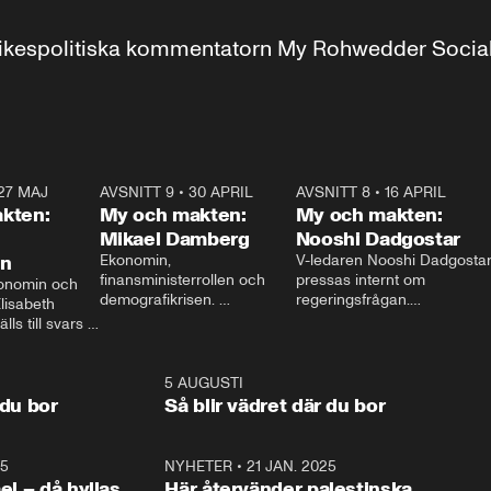
r inrikespolitiska kommentatorn My Rohwedder Soci
27 MAJ
3:51
AVSNITT 9
•
30 APRIL
24:00
AVSNITT 8
•
16 APRIL
25:1
kten:
My och makten:
My och makten:
Mikael Damberg
Nooshi Dadgostar
on
Ekonomin, 
V-ledaren Nooshi Dadgostar
finansministerrollen och 
pressas internt om 
onomin och 
demografikrisen. 
regeringsfrågan.

lisabeth 
Oppositionen ställs till svars 
I Aftonbladets 
ls till svars 
när Socialdemokraternas 
partiledarutfrågning ”My 
stern gästar 
Mikael Damberg gästar My 
och Makten” sätter hon ner 
My och Makten. 
och Makten. 
foten mot kritikerna:

1:06
5 AUGUSTI
1:0
– Vi ställer upp i val. Ska vi 
 du bor
Så blir vädret där du bor
vara med så sitter vi förstås 
25
1:22
NYHETER
•
21 JAN. 2025
0:5
ael – då hyllas
Här återvänder palestinska