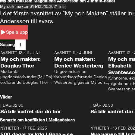
My och makten: Magdalena Andersson om Jimmie-hånet
My och makten
S1 E1
23.10.25
21 min
I det första avsnittet av ”My och Makten” ställe
Andersson till svars.
Spela upp
1
Säsong
AVSNITT 12
•
11 JUNI
26:27
AVSNITT 11
•
4 JUNI
23:40
AVSNITT 10
•
My och makten:
My och makten:
My och ma
Douglas Thor
Denice Westerberg
Elisabeth
Moderata 
Ungsvenskarnas 
Svantess
ungdomsförbundet (MUF:s) 
förbundsordförande Denice 
Kvinnorna, ek
ordförande Douglas Thor 
Westerberg gästar My och 
migrationen. E
gästar My och makten. I 
makten. I avsnittet 
Svantesson stäl
avsnittet diskuteras 
diskuteras migrationsfrågan 
när finansmini
Väder
tonårsutvisningarna och hur 
och hur SD ska locka 
Moderaterna ska locka 
kvinnliga väljare. 
I DAG 02:30
1:06
I GÅR 02:30
väljare till valet i höst. 
Så blir vädret där du bor
Så blir vädret där
Senaste om konflikten i Mellanöstern
NYHETER
•
17 FEB. 2025
0:45
NYHETER
•
16 FEB. 20
500 dagar av krig i Gaza – se
Nya vapen till Isr