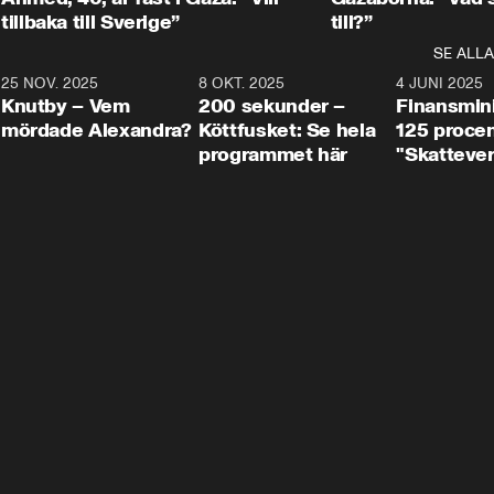
tillbaka till Sverige”
till?”
SE ALLA
3
25 NOV. 2025
31:05
8 OKT. 2025
4:29
4 JUNI 2025
Knutby – Vem
200 sekunder –
Finansmin
mördade Alexandra?
Köttfusket: Se hela
125 procent
programmet här
"Skattever
viktig uppg