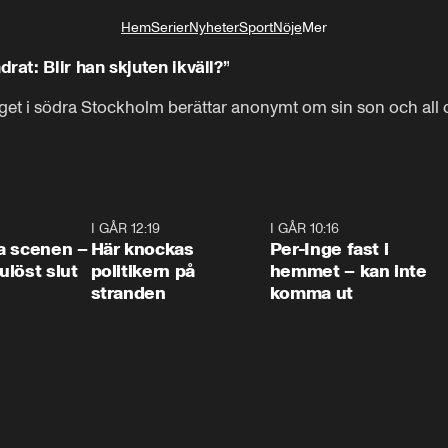
Hem
Serier
Nyheter
Sport
Nöje
Mer
Livsstil
t: Blir han skjuten ikväll?”
et i södra Stockholm berättar anonymt om sin son och all 
0:42
I GÅR 12:19
0:45
I GÅR 10:16
1:2
a scenen –
Här knockas
Per-Inge fast i
löst slut
politikern på
hemmet – kan inte
stranden
komma ut