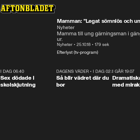
Mamman: ”Legat sömnlös och undra
Nyheter
Mamma till ung gärningsman i gäng
ur.
Nyheter
•
25.10.18
•
179 sek
Efterlyst (tv-program)
I DAG 06:40
0:47
DAGENS VÄDER
•
I DAG 02:30
1:06
I GÅR 19:07
Sex dödade i
Så blir vädret där du
Dramatisk
skolskjutning
bor
med miraku