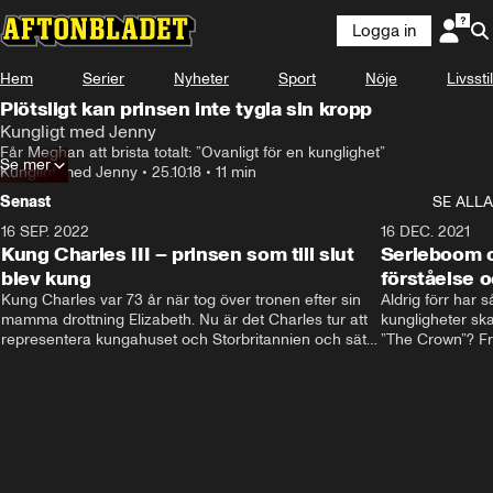
Logga in
Hem
Serier
Nyheter
Sport
Nöje
Livsstil
Plötsligt kan prinsen inte tygla sin kropp
Kungligt med Jenny
Får Meghan att brista totalt: ”Ovanligt för en kunglighet”
Se mer
Kungligt med Jenny
•
25.10.18
•
11 min
Senast
SE ALLA
16 SEP. 2022
3:40
16 DEC. 2021
Kung Charles III – prinsen som till slut
Serieboom o
blev kung
förståelse o
Kung Charles var 73 år när tog över tronen efter sin 
Aldrig förr har 
mamma drottning Elizabeth. Nu är det Charles tur att 
kungligheter ska
representera kungahuset och Storbritannien och sätta 
”The Crown”? Frå
sin egen prägel på den kungliga rollen.
Storbritannien. 
förståelse och h
kungahuset komm
kungaserier är 