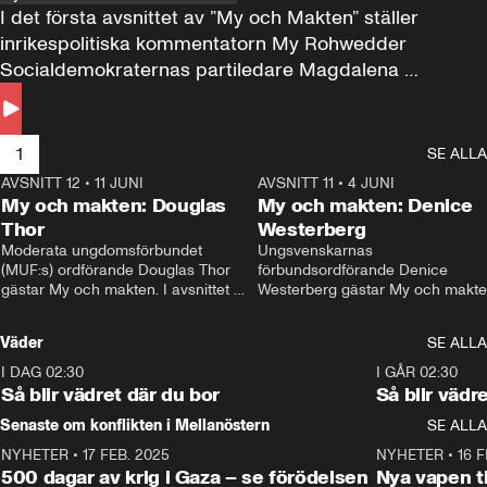
I det första avsnittet av ”My och Makten” ställer 
inrikespolitiska kommentatorn My Rohwedder 
Socialdemokraternas partiledare Magdalena 
Andersson till svars.
1
SE ALLA
AVSNITT 12
•
11 JUNI
26:27
AVSNITT 11
•
4 JUNI
2
My och makten: Douglas
My och makten: Denice
Thor
Westerberg
Moderata ungdomsförbundet 
Ungsvenskarnas 
(MUF:s) ordförande Douglas Thor 
förbundsordförande Denice 
gästar My och makten. I avsnittet 
Westerberg gästar My och makten.
diskuteras tonårsutvisningarna och 
avsnittet diskuteras migrationsfrå
hur Moderaterna ska locka väljare till 
och hur SD ska locka kvinnliga 
Väder
SE ALLA
valet i höst. 
väljare. 
I DAG 02:30
1:06
I GÅR 02:30
Så blir vädret där du bor
Så blir vädr
Senaste om konflikten i Mellanöstern
SE ALLA
NYHETER
•
17 FEB. 2025
0:45
NYHETER
•
16 F
500 dagar av krig i Gaza – se förödelsen
Nya vapen ti