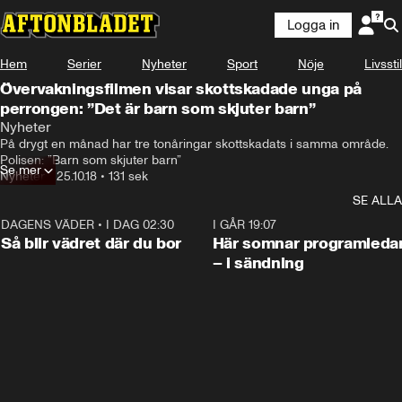
Logga in
Hem
Serier
Nyheter
Sport
Nöje
Livsstil
Övervakningsfilmen visar skottskadade unga på
perrongen: ”Det är barn som skjuter barn”
Nyheter
På drygt en månad har tre tonåringar skottskadats i samma område. 
Polisen: ”Barn som skjuter barn”
Se mer
Nyheter
•
25.10.18
•
131 sek
SE ALLA
DAGENS VÄDER
•
I DAG 02:30
1:06
I GÅR 19:07
Så blir vädret där du bor
Här somnar programleda
– i sändning