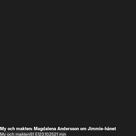
My och makten: Magdalena Andersson om Jimmie-hånet
My och makten
S1 E1
23.10.25
21 min