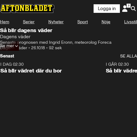
Logga in
Hem
Serier
Nyheter
Sport
Nöje
Livsstil
Så blir dagens väder
Dagens väder
Senaste prognosen med Ingrid Eronn, meteorolog Foreca
Se mer
Dagens väder
•
26.10.18
•
92 sek
Senast
SE ALLA
I DAG 02:30
1:06
I GÅR 02:30
Så blir vädret där du bor
Så blir vädr