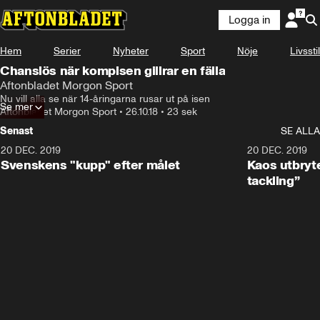
Logga in
Hem
Serier
Nyheter
Sport
Nöje
Livsstil
Chanslös när kompisen gillrar en fälla
Aftonbladet Morgon Sport
Nu vill alla se när 14-åringarna rusar ut på isen
Se mer
Aftonbladet Morgon Sport
•
26.10.18
•
23 sek
Senast
SE ALLA
20 DEC. 2019
0:44
20 DEC. 2019
Svenskens "kupp" efter målet
Kaos utbryte
tackling”