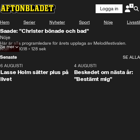
Logga in
Hem
Serier
Nyheter
Sport
Nöje
Livsstil
Saade: ”Christer bönade och bad”
Nöje
Här är alla programledare för årets upplaga av Melodifestivalen.
Se mer
Nöje
•
26.10.18
•
128 sek
Senaste
SE ALLA
6 AUGUSTI
1:04
4 AUGUSTI
Lasse Holm sätter plus på
Beskedet om nästa år:
livet
”Bestämt mig”