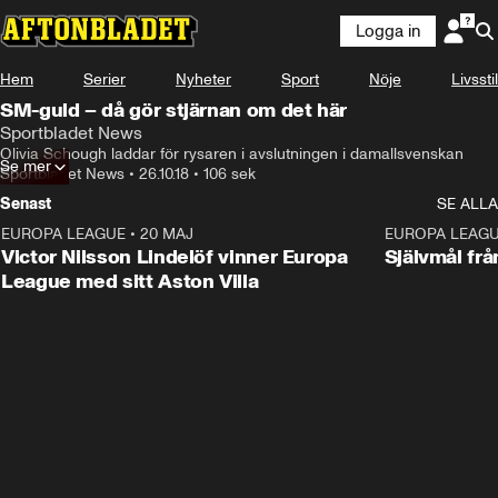
Logga in
Hem
Serier
Nyheter
Sport
Nöje
Livsstil
SM-guld – då gör stjärnan om det här
Sportbladet News
Olivia Schough laddar för rysaren i avslutningen i damallsvenskan
Se mer
Sportbladet News
•
26.10.18
•
106 sek
Senast
SE ALLA
EUROPA LEAGUE
•
20 MAJ
1:32
EUROPA LEAG
Victor Nilsson Lindelöf vinner Europa
Självmål frå
League med sitt Aston Villa