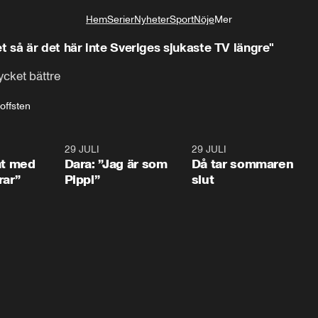
Hem
Serier
Nyheter
Sport
Nöje
Mer
Livsstil
 så är det här inte Sveriges sjukaste TV längre"
cket bättre
offsten
1:02
29 JULI
0:41
29 JULI
0:3
at med
Dara: ”Jag är som
Då tar sommaren
rar”
Pippi”
slut