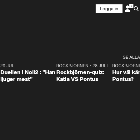
Logga in
SE ALLA
9
29 JULI
0:47
ROCKBJÖRNEN
•
28 JULI
0:15
ROCKBJÖRN
Duellen i Noll2 : ”Han
Rockbjörnen-quiz:
Hur väl kä
ljuger mest”
Katia VS Pontus
Pontus?