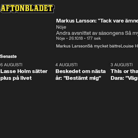
Markus Larsson: "Tack vare ämnet
Nöje
Andra avsnittet av säsongens Så my
Nöje
•
26.10.18
•
177 sek
Markus Larsson
Så mycket bättre
Louise H
Senaste
6 AUGUSTI
1:04
4 AUGUSTI
0:24
3 AUGUSTI
Lasse Holm sätter
Beskedet om nästa
This or th
plus på livet
år: ”Bestämt mig”
Dara: ”Väg