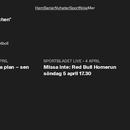
Hem
Serier
Nyheter
Sport
Nöje
Mer
Livsstil
chen"
tboll
PRIL
1:03
SPORTBLADET LIVE
•
4 APRIL
1:0
va plan – sen
Missa inte: Red Bull Homerun
söndag 5 april 17.30