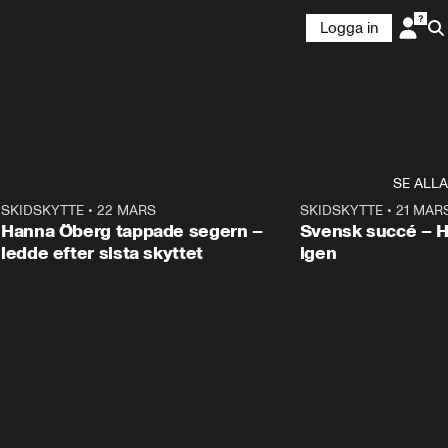
Logga in
SE ALLA
9
SKIDSKYTTE
•
22 MARS
0:55
SKIDSKYTTE
•
21 MAR
Hanna Öberg tappade segern –
Svensk succé – 
ledde efter sista skyttet
igen