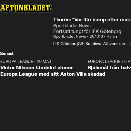
Thorén: "Var lite burop efter mat
Sportbladet News
Fortsatt tungt för IFK Göteborg
Sportbladet News
•
26.10.18
•
4 min
IFK Göteborg
GIF Sundsvall
Allsvenskan i fo
Senast
EUROPA LEAGUE
•
20 MAJ
1:32
EUROPA LEAGUE
•
9 A
Victor Nilsson Lindelöf vinner
Självmål från hal
Europa League med sitt Aston Villa
skadad