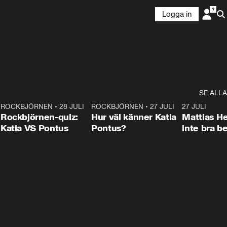
Logga in
SE ALLA
7
ROCKBJÖRNEN
•
28 JULI
0:15
ROCKBJÖRNEN
•
27 JULI
0:46
27 JULI
Rockbjörnen-quiz:
Hur väl känner Katia
Mattias He
Katia VS Pontus
Pontus?
inte bra be