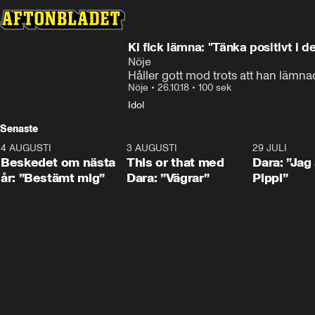
Ki fick lämna: "Tänka positivt i d
Nöje
Håller gott mod trots att han lämnad
Nöje
•
26.10.18
•
100 sek
Idol
Senaste
4 AUGUSTI
0:24
3 AUGUSTI
1:02
29 JULI
Beskedet om nästa
This or that med
Dara: ”Jag
år: ”Bestämt mig”
Dara: ”Vägrar”
Pippi”