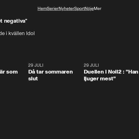
Hem
Serier
Nyheter
Sport
Nöje
Mer
Livsstil
et negativa"
e i kvällen Idol
0:41
29 JULI
0:39
29 JULI
0:4
 är som
Då tar sommaren
Duellen i Noll2 : ”Han
slut
ljuger mest”