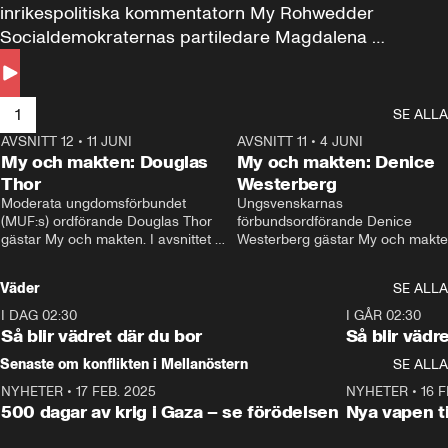
inrikespolitiska kommentatorn My Rohwedder 
Socialdemokraternas partiledare Magdalena 
Andersson till svars.
1
SE ALLA
AVSNITT 12
•
11 JUNI
26:27
AVSNITT 11
•
4 JUNI
2
My och makten: Douglas
My och makten: Denice
Thor
Westerberg
Moderata ungdomsförbundet 
Ungsvenskarnas 
(MUF:s) ordförande Douglas Thor 
förbundsordförande Denice 
gästar My och makten. I avsnittet 
Westerberg gästar My och makten.
diskuteras tonårsutvisningarna och 
avsnittet diskuteras migrationsfrå
hur Moderaterna ska locka väljare till 
och hur SD ska locka kvinnliga 
Väder
SE ALLA
valet i höst. 
väljare. 
I DAG 02:30
1:06
I GÅR 02:30
Så blir vädret där du bor
Så blir vädr
Senaste om konflikten i Mellanöstern
SE ALLA
NYHETER
•
17 FEB. 2025
0:45
NYHETER
•
16 F
500 dagar av krig i Gaza – se förödelsen
Nya vapen ti