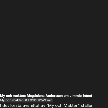
My och makten: Magdalena Andersson om Jimmie-hånet
My och makten
S1 E1
23.10.25
21 min
I det första avsnittet av ”My och Makten” ställer 