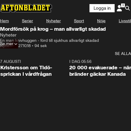
Logga in
Hem
Serier
Nyheter
Sport
Nöje
Livsstil
Mordförsök på krog – man allvarligt skadad
Nyheter
En man knivhuggen - förd till sjukhus allvarligt skadad
Se mer
Nyheter
•
27.10.18
•
94 sek
SE ALLA
7 AUGUSTI
0:42
I DAG 05:56
Kristersson om Tidö-
20 000 evakuerade – nä
sprickan i vårdfrågan
bränder gäckar Kanada