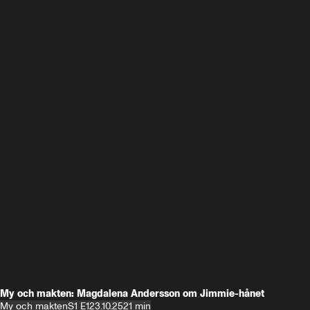
My och makten: Magdalena Andersson om Jimmie-hånet
My och makten
S1 E1
23.10.25
21 min