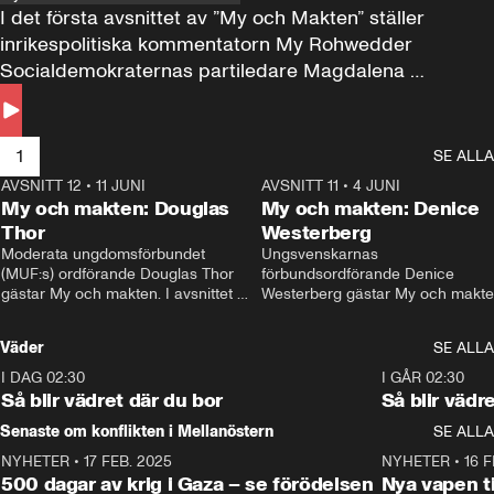
I det första avsnittet av ”My och Makten” ställer 
inrikespolitiska kommentatorn My Rohwedder 
Socialdemokraternas partiledare Magdalena 
Andersson till svars.
1
SE ALLA
AVSNITT 12
•
11 JUNI
26:27
AVSNITT 11
•
4 JUNI
2
My och makten: Douglas
My och makten: Denice
Thor
Westerberg
Moderata ungdomsförbundet 
Ungsvenskarnas 
(MUF:s) ordförande Douglas Thor 
förbundsordförande Denice 
gästar My och makten. I avsnittet 
Westerberg gästar My och makten.
diskuteras tonårsutvisningarna och 
avsnittet diskuteras migrationsfrå
hur Moderaterna ska locka väljare till 
och hur SD ska locka kvinnliga 
Väder
SE ALLA
valet i höst. 
väljare. 
I DAG 02:30
1:06
I GÅR 02:30
Så blir vädret där du bor
Så blir vädr
Senaste om konflikten i Mellanöstern
SE ALLA
NYHETER
•
17 FEB. 2025
0:45
NYHETER
•
16 F
500 dagar av krig i Gaza – se förödelsen
Nya vapen ti