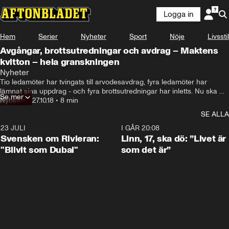
Logga in
Hem
Serier
Nyheter
Sport
Nöje
Livsstil
Avgångar, brottsutredningar och avdrag – Maktens
kvitton – hela granskningen
Nyheter
Tio ledamöter har tvingats till arvodesavdrag, fyra ledamöter har 
lämnat sina uppdrag - och fyra brottsutredningar har inletts. Nu ska 
Se mer
riksdagen gå igenom hela Aftonbladets granskning “Maktens kvitton”.
Nyheter
•
27.10.18
•
8 min
SE ALLA
23 JULI
1:42
I GÅR 20:08
Svensken om Rivieran:
Linn, 17, ska dö: ”Livet är
"Blivit som Dubai"
som det är”