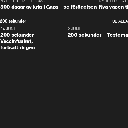
NYHETER
•
17 FEB. 2025
0:45
NYHETER
•
16 F
500 dagar av krig i Gaza – se förödelsen
Nya vapen ti
200 sekunder
SE ALLA
24 JUNI
5:00
2 JUNI
200 sekunder –
200 sekunder – Testern
Vaccinfusket,
fortsättningen