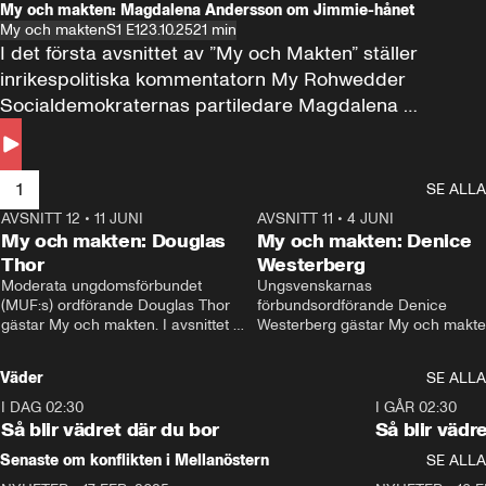
My och makten: Magdalena Andersson om Jimmie-hånet
My och makten
S1 E1
23.10.25
21 min
I det första avsnittet av ”My och Makten” ställer 
inrikespolitiska kommentatorn My Rohwedder 
Socialdemokraternas partiledare Magdalena 
Andersson till svars.
1
SE ALLA
AVSNITT 12
•
11 JUNI
26:27
AVSNITT 11
•
4 JUNI
2
My och makten: Douglas
My och makten: Denice
Thor
Westerberg
Moderata ungdomsförbundet 
Ungsvenskarnas 
(MUF:s) ordförande Douglas Thor 
förbundsordförande Denice 
gästar My och makten. I avsnittet 
Westerberg gästar My och makten.
diskuteras tonårsutvisningarna och 
avsnittet diskuteras migrationsfrå
hur Moderaterna ska locka väljare till 
och hur SD ska locka kvinnliga 
Väder
SE ALLA
valet i höst. 
väljare. 
I DAG 02:30
1:06
I GÅR 02:30
Så blir vädret där du bor
Så blir vädr
Senaste om konflikten i Mellanöstern
SE ALLA