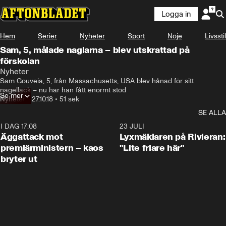
Logga in
Hem
Serier
Nyheter
Sport
Nöje
Livsstil
Sam, 5, målade naglarna – blev utskrattad på
förskolan
Nyheter
Sam Gouveia, 5, från Massachusetts, USA blev hånad för sitt 
nagellack – nu har han fått enormt stöd
Se mer
Nyheter
•
27.10.18
•
51 sek
SE ALLA
I DAG 17:08
0:37
23 JULI
Äggattack mot
Lyxmäklaren på Rivieran:
premiärministern – kaos
"Lite friare här"
bryter ut