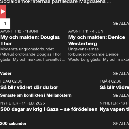
Socialdemokraternas partiledare Magdalena 
Andersson till svars.
1
SE ALLA
AVSNITT 12
•
11 JUNI
26:27
AVSNITT 11
•
4 JUNI
2
My och makten: Douglas
My och makten: Denice
Thor
Westerberg
Moderata ungdomsförbundet 
Ungsvenskarnas 
(MUF:s) ordförande Douglas Thor 
förbundsordförande Denice 
gästar My och makten. I avsnittet 
Westerberg gästar My och makten.
diskuteras tonårsutvisningarna och 
avsnittet diskuteras migrationsfrå
hur Moderaterna ska locka väljare till 
och hur SD ska locka kvinnliga 
Väder
SE ALLA
valet i höst. 
väljare. 
I DAG 02:30
1:06
I GÅR 02:30
Så blir vädret där du bor
Så blir vädr
Senaste om konflikten i Mellanöstern
SE ALLA
NYHETER
•
17 FEB. 2025
0:45
NYHETER
•
16 F
500 dagar av krig i Gaza – se förödelsen
Nya vapen ti
200 sekunder
SE ALLA