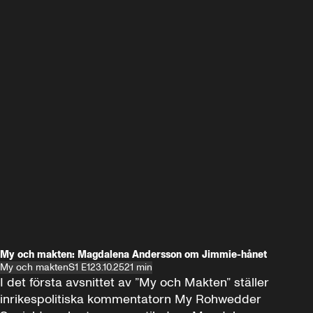
My och makten: Magdalena Andersson om Jimmie-hånet
My och makten
S1 E1
23.10.25
21 min
I det första avsnittet av ”My och Makten” ställer 
inrikespolitiska kommentatorn My Rohwedder 