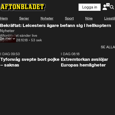
Logga in
Hem
Serier
Nyheter
Sport
Nöje
Livsstil
Bekräftat: Leicesters ägare befann sig i helikoptern
Nyheter
Aftonbladet sänder live
Se mer
Nyheter
•
28.10.18
•
53 sek
SE ALLA
I DAG 09:50
0:53
I DAG 08:18
Tyfonvåg svepte bort pojke
Extremtorkan avslöjar
– saknas
Europas hemligheter