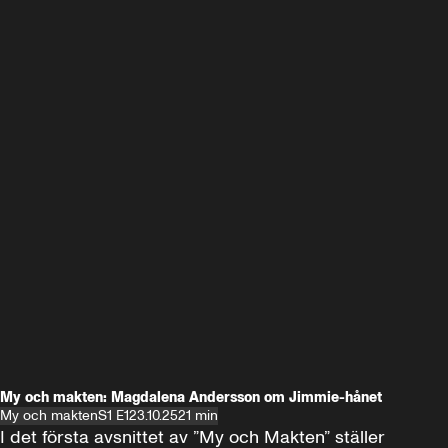
My och makten: Magdalena Andersson om Jimmie-hånet
My och makten
S1 E1
23.10.25
21 min
I det första avsnittet av ”My och Makten” ställer 