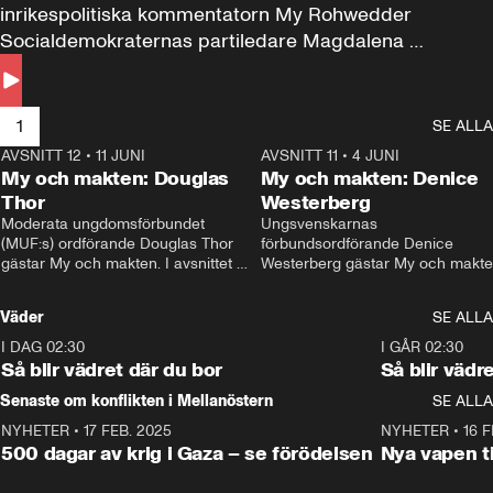
inrikespolitiska kommentatorn My Rohwedder 
Socialdemokraternas partiledare Magdalena 
Andersson till svars.
1
SE ALLA
AVSNITT 12
•
11 JUNI
26:27
AVSNITT 11
•
4 JUNI
2
My och makten: Douglas
My och makten: Denice
Thor
Westerberg
Moderata ungdomsförbundet 
Ungsvenskarnas 
(MUF:s) ordförande Douglas Thor 
förbundsordförande Denice 
gästar My och makten. I avsnittet 
Westerberg gästar My och makten.
diskuteras tonårsutvisningarna och 
avsnittet diskuteras migrationsfrå
hur Moderaterna ska locka väljare till 
och hur SD ska locka kvinnliga 
Väder
SE ALLA
valet i höst. 
väljare. 
I DAG 02:30
1:06
I GÅR 02:30
Så blir vädret där du bor
Så blir vädr
Senaste om konflikten i Mellanöstern
SE ALLA
NYHETER
•
17 FEB. 2025
0:45
NYHETER
•
16 F
500 dagar av krig i Gaza – se förödelsen
Nya vapen ti