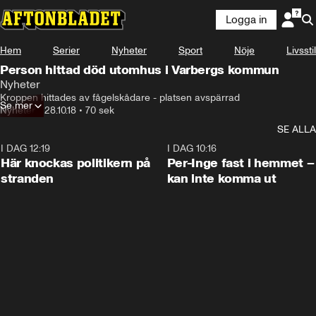
Logga in
Hem
Serier
Nyheter
Sport
Nöje
Livsstil
Person hittad död utomhus i Varbergs kommun
Nyheter
Kroppen hittades av fågelskådare - platsen avspärrad
Se mer
Nyheter
•
28.10.18
•
70 sek
SE ALLA
I DAG 12:19
0:45
I DAG 10:16
Här knockas politikern på
Per-Inge fast i hemmet –
stranden
kan inte komma ut