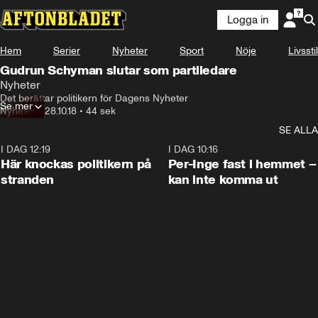
Logga in
Hem
Serier
Nyheter
Sport
Nöje
Livsstil
Gudrun Schyman slutar som partiledare
Nyheter
Det berättar politikern för Dagens Nyheter
Se mer
Nyheter
•
28.10.18
•
44 sek
SE ALLA
I DAG 12:19
0:45
I DAG 10:16
Här knockas politikern på
Per-Inge fast i hemmet –
stranden
kan inte komma ut