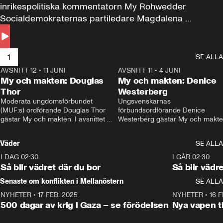
inrikespolitiska kommentatorn My Rohwedder 
Socialdemokraternas partiledare Magdalena 
Andersson till svars.
1
SE ALLA
AVSNITT 12
•
11 JUNI
26:27
AVSNITT 11
•
4 JUNI
2
My och makten: Douglas
My och makten: Denice
Thor
Westerberg
Moderata ungdomsförbundet 
Ungsvenskarnas 
(MUF:s) ordförande Douglas Thor 
förbundsordförande Denice 
gästar My och makten. I avsnittet 
Westerberg gästar My och makten.
diskuteras tonårsutvisningarna och 
avsnittet diskuteras migrationsfrå
hur Moderaterna ska locka väljare till 
och hur SD ska locka kvinnliga 
Väder
SE ALLA
valet i höst. 
väljare. 
I DAG 02:30
1:06
I GÅR 02:30
Så blir vädret där du bor
Så blir vädr
Senaste om konflikten i Mellanöstern
SE ALLA
NYHETER
•
17 FEB. 2025
0:45
NYHETER
•
16 F
500 dagar av krig i Gaza – se förödelsen
Nya vapen ti