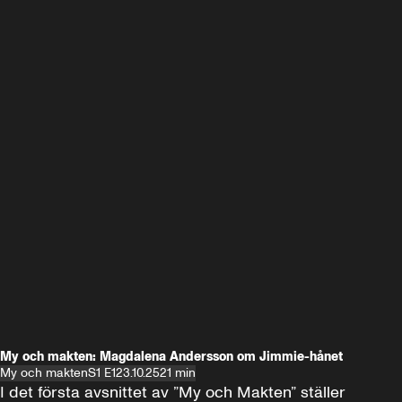
My och makten: Magdalena Andersson om Jimmie-hånet
My och makten
S1 E1
23.10.25
21 min
I det första avsnittet av ”My och Makten” ställer 