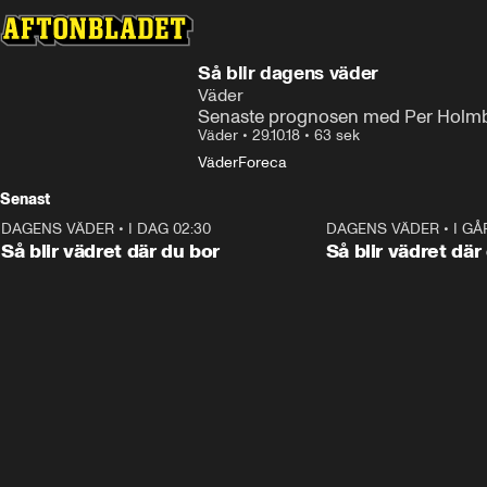
Så blir dagens väder
Väder
Senaste prognosen med Per Holmb
Väder
•
29.10.18
•
63 sek
Väder
Foreca
Senast
DAGENS VÄDER
•
I DAG 02:30
1:06
DAGENS VÄDER
•
I GÅ
Så blir vädret där du bor
Så blir vädret där