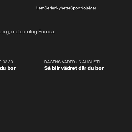
Hem
Serier
Nyheter
Sport
Nöje
Mer
Livsstil
erg, meteorolog Foreca.
R 02:30
1:06
DAGENS VÄDER
•
6 AUGUSTI
1:0
 du bor
Så blir vädret där du bor