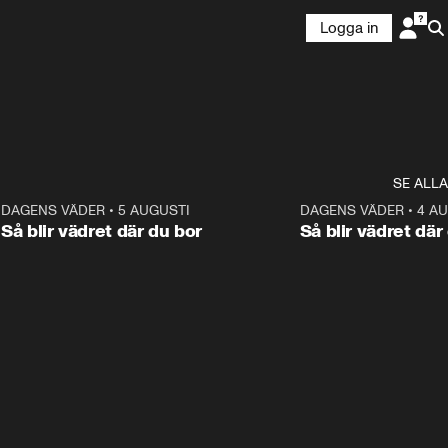
Logga in
SE ALLA
6
DAGENS VÄDER
•
5 AUGUSTI
1:06
DAGENS VÄDER
•
4 A
Så blir vädret där du bor
Så blir vädret där