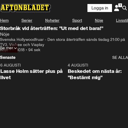
Logga in
Hem
Serier
Nyheter
Sport
Nöje
Livsstil
Storbråk vid återträffen: ”Ut med det bara!”
Nöje
Svenska Hollywoodfruar - Den stora återträffen sänds tisdag 21:00 på 
TV3, Viafree och Viaplay
Se mer
Nöje
•
30.10.18
•
94 sek
Senaste
SE ALLA
6 AUGUSTI
1:04
4 AUGUSTI
Lasse Holm sätter plus på
Beskedet om nästa år:
livet
”Bestämt mig”