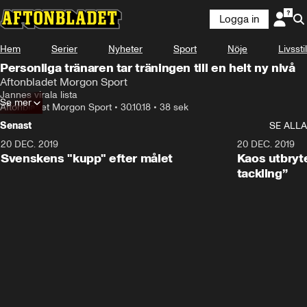
Logga in
Hem
Serier
Nyheter
Sport
Nöje
Livsstil
Personliga tränaren tar träningen till en helt ny nivå
Aftonbladet Morgon Sport
Jannes virala lista
Se mer
Aftonbladet Morgon Sport
•
30.10.18
•
38 sek
Senast
SE ALLA
20 DEC. 2019
0:44
20 DEC. 2019
Svenskens "kupp" efter målet
Kaos utbryte
tackling”