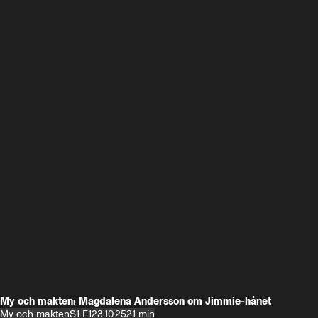
My och makten: Magdalena Andersson om Jimmie-hånet
My och makten
S1 E1
23.10.25
21 min