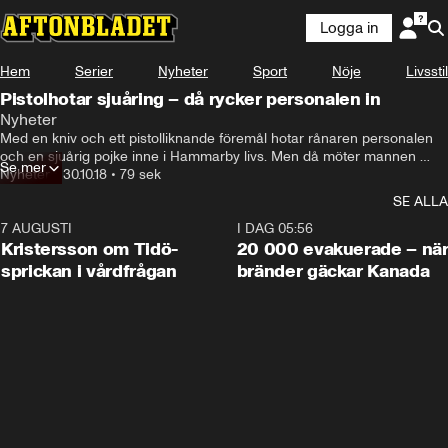
Logga in
Hem
Serier
Nyheter
Sport
Nöje
Livsstil
Pistolhotar sjuåring – då rycker personalen in
Nyheter
Med en kniv och ett pistolliknande föremål hotar rånaren personalen 
och en sjuårig pojke inne i Hammarby livs. Men då möter mannen 
Se mer
oväntat motstånd.
Nyheter
•
30.10.18
•
79 sek
SE ALLA
7 AUGUSTI
0:42
I DAG 05:56
Kristersson om Tidö-
20 000 evakuerade – nä
sprickan i vårdfrågan
bränder gäckar Kanada