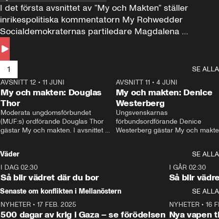
I det första avsnittet av ”My och Makten” ställer 
inrikespolitiska kommentatorn My Rohwedder 
Socialdemokraternas partiledare Magdalena 
Andersson till svars.
1
SE ALLA
AVSNITT 12
•
11 JUNI
26:27
AVSNITT 11
•
4 JUNI
2
My och makten: Douglas
My och makten: Denice
Thor
Westerberg
Moderata ungdomsförbundet 
Ungsvenskarnas 
(MUF:s) ordförande Douglas Thor 
förbundsordförande Denice 
gästar My och makten. I avsnittet 
Westerberg gästar My och makten.
diskuteras tonårsutvisningarna och 
avsnittet diskuteras migrationsfrå
hur Moderaterna ska locka väljare till 
och hur SD ska locka kvinnliga 
Väder
SE ALLA
valet i höst. 
väljare. 
I DAG 02:30
1:06
I GÅR 02:30
Så blir vädret där du bor
Så blir vädr
Senaste om konflikten i Mellanöstern
SE ALLA
NYHETER
•
17 FEB. 2025
0:45
NYHETER
•
16 F
500 dagar av krig i Gaza – se förödelsen
Nya vapen ti