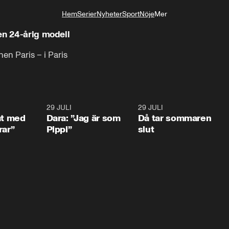
Hem
Serier
Nyheter
Sport
Nöje
Mer
Livsstil
en 24-årig modell
en Paris – i Paris
1:02
29 JULI
0:41
29 JULI
0:3
at med
Dara: ”Jag är som
Då tar sommaren
rar”
Pippi”
slut