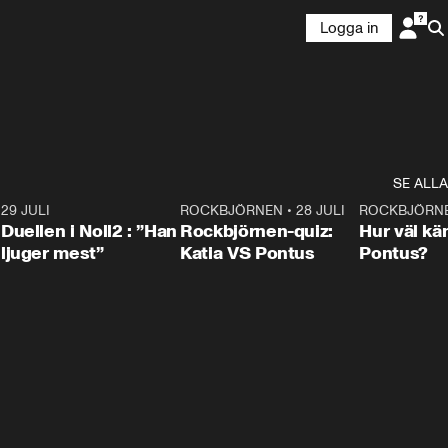
Logga in
SE ALLA
9
29 JULI
0:47
ROCKBJÖRNEN
•
28 JULI
0:15
ROCKBJÖRN
Duellen i Noll2 : ”Han
Rockbjörnen-quiz:
Hur väl kä
ljuger mest”
Katia VS Pontus
Pontus?