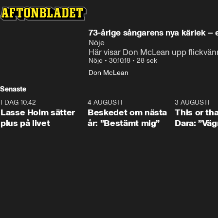
73-årige sångarens nya kärlek – 
Nöje
Här visar Don McLean upp flickvänn
Nöje
•
30.10.18
•
28 sek
Don McLean
Senaste
I DAG 10:42
1:04
4 AUGUSTI
0:24
3 AUGUSTI
Lasse Holm sätter
Beskedet om nästa
This or th
plus på livet
år: ”Bestämt mig”
Dara: ”Väg