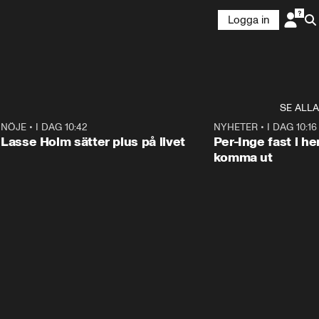
Logga in
SE ALLA
5
NÖJE
•
I DAG 10:42
1:04
NYHETER
•
I DAG 10:16
Lasse Holm sätter plus på livet
Per-Inge fast i h
komma ut