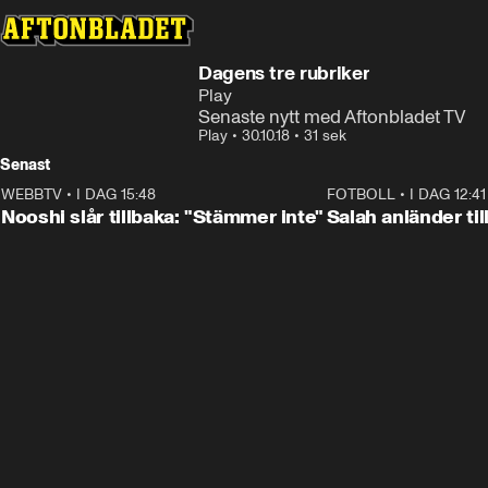
Dagens tre rubriker
Play
Senaste nytt med Aftonbladet TV
Play
•
30.10.18
•
31 sek
Senast
WEBBTV
•
I DAG 15:48
1:26
FOTBOLL
•
I DAG 12:41
Nooshi slår tillbaka: "Stämmer inte"
Salah anländer ti