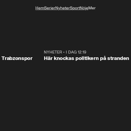
Hem
Serier
Nyheter
Sport
Nöje
Mer
Livsstil
0:42
NYHETER
•
I DAG 12:19
0:4
ll Trabzonspor
Här knockas politikern på stranden