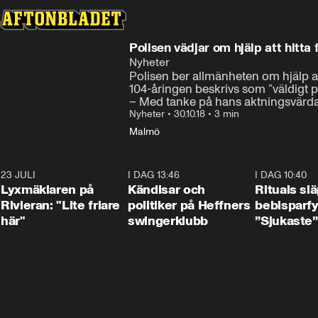
Polisen vädjar om hjälp att hitta
Nyheter
Polisen ber allmänheten om hjälp att
104-åringen beskrivs som ”väldigt p
– Med tanke på hans aktningsvärda å
Nyheter
•
30.10.18
•
3 min
Malmö
23 JULI
2:02
I DAG 13:46
0:55
I DAG 10:40
Lyxmäklaren på
Kändisar och
Rituals sl
Rivieran: "Lite friare
politiker på Heffners
bebisparf
här"
swingerklubb
”Sjukaste”