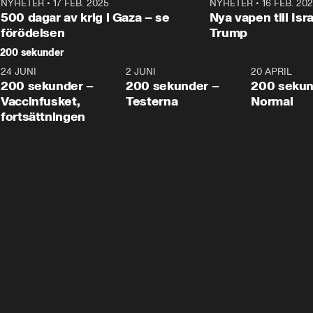
NYHETER
•
17 FEB. 2025
0:45
NYHETER
•
16 FEB. 20
500 dagar av krig i Gaza – se
Nya vapen till Isr
förödelsen
Trump
200 sekunder
24 JUNI
5:00
2 JUNI
4:23
20 APRIL
200 sekunder –
200 sekunder –
200 sekun
Vaccinfusket,
Testerna
Normal
fortsättningen