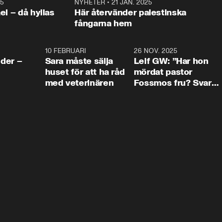
25
1:22
NYHETER
•
21 JAN. 2025
0:5
ael – då hyllas
Här återvänder palestinska
fångarna hem
4:24
10 FEBRUARI
4:13
26 NOV. 2025
8:1
der –
Sara måste sälja
Leif GW: ”Har hon
huset för att ha råd
mördat pastor
med veterinären
Fossmos fru? Svar
nej.”