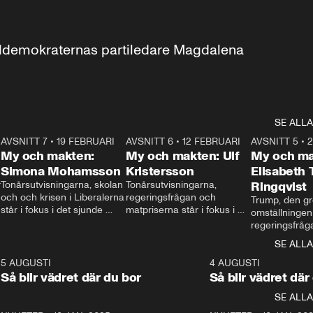
aldemokraternas partiledare Magdalena 
SE ALLA
7
AVSNITT 7
•
19 FEBRUARI
24:30
AVSNITT 6
•
12 FEBRUARI
27:30
AVSNITT 5
•
My och makten:
My och makten: Ulf
My och ma
Simona Mohamsson
Kristersson
Elisabeth
 
Tonårsutvisningarna, skolan 
Tonårsutvisningarna, 
Ringqvist
och och krisen i Liberalerna 
regeringsfrågan och 
Trump, den gr
står i fokus i det sjunde 
matpriserna står i fokus i 
omställningen
avsnittet av ”My och 
det sjätte avsnittet av ”My 
regeringsfråga
makten”. Se när 
och makten”. Se när 
centrum i det 
SE ALLA
Aftonbladets inrikespolitiska 
Aftonbladets inrikespolitiska 
avsnittet av ”
kommentator My 
kommentator My 
6
5 AUGUSTI
1:06
4 AUGUSTI
Makten”. Se nä
Rohwedder ställer 
Rohwedder ställer 
Så blir vädret där du bor
Så blir vädret där
Aftonbladets in
utbildnings- och 
statsminister Ulf Kristersson 
kommentator 
SE ALLA
integrationsminister Simona 
till svars.
Rohwedder stäl
Mohamsson till svars.