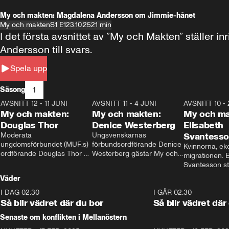
My och makten: Magdalena Andersson om Jimmie-hånet
My och makten
S1 E1
23.10.25
21 min
I det första avsnittet av ”My och Makten” ställe
Andersson till svars.
Spela upp
1
Säsong
AVSNITT 12
•
11 JUNI
26:27
AVSNITT 11
•
4 JUNI
23:40
AVSNITT 10
•
My och makten:
My och makten:
My och ma
Douglas Thor
Denice Westerberg
Elisabeth
Moderata 
Ungsvenskarnas 
Svantess
ungdomsförbundet (MUF:s) 
förbundsordförande Denice 
Kvinnorna, ek
ordförande Douglas Thor 
Westerberg gästar My och 
migrationen. E
gästar My och makten. I 
makten. I avsnittet 
Svantesson stäl
avsnittet diskuteras 
diskuteras migrationsfrågan 
när finansmini
Väder
tonårsutvisningarna och hur 
och hur SD ska locka 
Moderaterna ska locka 
kvinnliga väljare. 
I DAG 02:30
1:06
I GÅR 02:30
väljare till valet i höst. 
Så blir vädret där du bor
Så blir vädret där
Senaste om konflikten i Mellanöstern