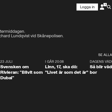
Logga in
termiddagen.

Richard Lundqvist vid Skånepolisen.
SE ALLA
4
23 JULI
1:42
I GÅR 20:08
4:36
DAGENS VÄD
Svensken om
Linn, 17, ska dö:
Så blir väd
Rivieran: "Blivit som
”Livet är som det är”
bor
Dubai"