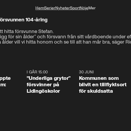
Hem
Serier
Nyheter
Sport
Nöje
Mer
Livsstil
 försvunnen 104-åring
 hitta försvunne Stefan.

igg för sin ålder” och försvann från sitt vårdboende under ef
lder vill vi hitta honom och se till att han mår bra, säger 
1:01
I GÅR 15:00
1:07
30 JUNI
1:2
äppte
”Underliga grytor"
Kommunen som
ym:
försvinner på
blivit en tillflyktsort
Lidingöskolor
för skuldsatta