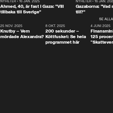
Centerpartiets
2
NYHETER
•
16 JAN. 2025
1:01
NYHETER
•
16 JAN. 20
Thand Ring till
Ahmed, 40, är fast i Gaza: ”Vill
Gazaborna: ”Vad s
tillbaka till Sverige”
till?”
SE ALLA
3
25 NOV. 2025
31:05
8 OKT. 2025
4:29
4 JUNI 2025
Knutby – Vem
200 sekunder –
Finansmin
mördade Alexandra?
Köttfusket: Se hela
125 procent
programmet här
"Skattever
viktig uppg