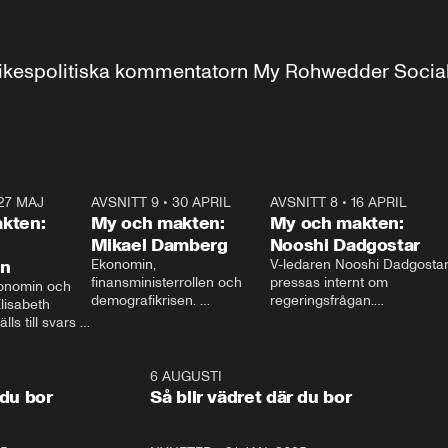
r inrikespolitiska kommentatorn My Rohwedder Soci
27 MAJ
3:51
AVSNITT 9
•
30 APRIL
24:00
AVSNITT 8
•
16 APRIL
25:1
kten:
My och makten:
My och makten:
Mikael Damberg
Nooshi Dadgostar
on
Ekonomin, 
V-ledaren Nooshi Dadgostar
finansministerrollen och 
pressas internt om 
onomin och 
demografikrisen. 
regeringsfrågan.

lisabeth 
Oppositionen ställs till svars 
I Aftonbladets 
ls till svars 
när Socialdemokraternas 
partiledarutfrågning ”My 
stern gästar 
Mikael Damberg gästar My 
och Makten” sätter hon ner 
My och Makten. 
och Makten. 
foten mot kritikerna:

1:06
6 AUGUSTI
1:0
– Vi ställer upp i val. Ska vi 
 du bor
Så blir vädret där du bor
vara med så sitter vi förstås 