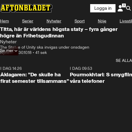
Logga in
Hem
Serier
Nyheter
Sport
Nöje
Livsstil
Titta, här är världens högsta staty – fyra gånger
högre än Frihetsgudinnan
Nyheter
The Statue of Unity ska invigas under onsdagen
Se mer
Nyheter
•
30.10.18
•
41 sek
SE ALLA
I DAG 14:26
1:54
I DAG 09:53
Åklagaren: ”De skulle ha
Pourmokhtari: S smygfil
firat semester tillsammans”
våra telefoner