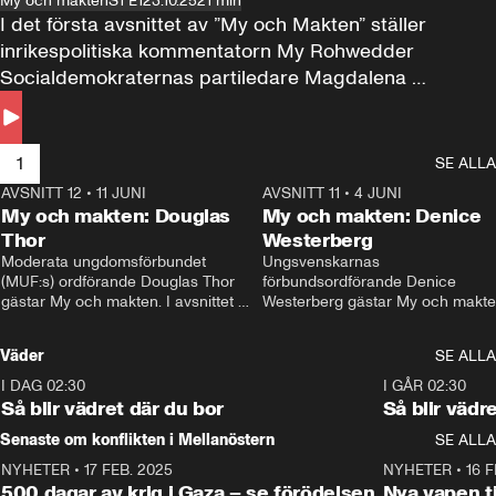
My och makten
S1 E1
23.10.25
21 min
I det första avsnittet av ”My och Makten” ställer 
inrikespolitiska kommentatorn My Rohwedder 
Socialdemokraternas partiledare Magdalena 
Andersson till svars.
1
SE ALLA
AVSNITT 12
•
11 JUNI
26:27
AVSNITT 11
•
4 JUNI
2
My och makten: Douglas
My och makten: Denice
Thor
Westerberg
Moderata ungdomsförbundet 
Ungsvenskarnas 
(MUF:s) ordförande Douglas Thor 
förbundsordförande Denice 
gästar My och makten. I avsnittet 
Westerberg gästar My och makten.
diskuteras tonårsutvisningarna och 
avsnittet diskuteras migrationsfrå
hur Moderaterna ska locka väljare till 
och hur SD ska locka kvinnliga 
Väder
SE ALLA
valet i höst. 
väljare. 
I DAG 02:30
1:06
I GÅR 02:30
Så blir vädret där du bor
Så blir vädr
Senaste om konflikten i Mellanöstern
SE ALLA
NYHETER
•
17 FEB. 2025
0:45
NYHETER
•
16 F
500 dagar av krig i Gaza – se förödelsen
Nya vapen ti