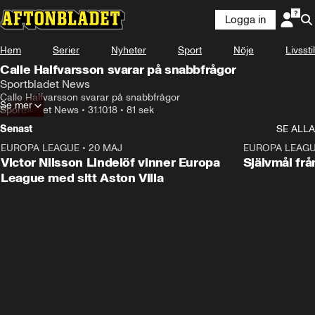
Logga in
Hem
Serier
Nyheter
Sport
Nöje
Livsstil
Calle Halfvarsson svarar på snabbfrågor
Sportbladet News
Calle Halfvarsson svarar på snabbfrågor
Se mer
Sportbladet News
•
31.10.18
•
81 sek
Senast
SE ALLA
EUROPA LEAGUE
•
20 MAJ
1:32
EUROPA LEAG
Victor Nilsson Lindelöf vinner Europa
Självmål frå
League med sitt Aston Villa