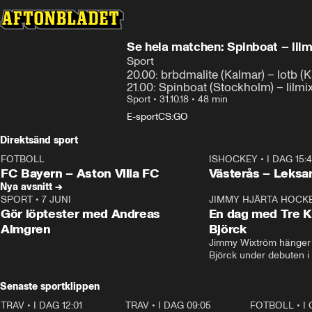
Se hela matchen: Spinboat – lilmi
Sport
20.00: brbdmalite (Kalmar) – lotb (Ka
21.00: Spinboat (Stockholm) – lilmi
Sport
•
31.10.18
•
48 min
E-sport
CS:GO
Direktsänd sport
FOTBOLL
ISHOCKEY
•
I DAG 15:
LIVE
Plus
Plus
FC Bayern – Aston Villa FC
Västerås – Leksa
Nya avsnitt →
SPORT
•
7 JUNI
16:36
JIMMY HJÄRTA HOCK
Gör löptester med Andreas
En dag med Tre K
Almgren
Björck
Jimmy Wixtröm hänger 
Björck under debuten i
Senaste sportklippen
TRAV
•
I DAG 12:01
5:16
TRAV
•
I DAG 09:05
1:06
FOTBOLL
•
I