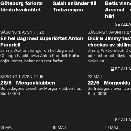
i
Göteborg förlorar
Salah anländer till
Betis vinn
första kvalmötet
Trabzonspor
Arsenal –
här!
SE ALLA
8
SÄSONG 1, AVSNITT 28
20:38
SÄSONG 1, AVSNITT 2
Plus
En hel dag med superlöftet Anton
Dick & Jimmy test
Frondell
chockas av skill
Jimmy Wixtröm hänger en hel dag med 
Jimmy Wixtröm och Dick
Chicago Blackhawks Anton Frondell. Kollar 
på klubbor och åkyta, r
pojkrummet, bakar och firar farfar
skridskor 
SE ALLA
SÄSONG 1, AVSNITT 15
22 MAJ
26/5 - Morgonklubben
22/5 - Morgonkl
Se tisdagens avsnitt av Morgonklubben här. 
Se fredagens avsnitt a
Start 09.00. 
Start 09.00. 
SE ALLA
1
19 MAJ
0:43
19 MAJ
0:39
19 MAJ