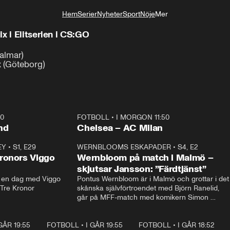
Hem
Serier
Nyheter
Sport
Nöje
Mer
Livsstil
x i Elitserien i CS:GO
lmar)

x (Göteborg)
40
FOTBOLL
•
I MORGON 11:50
Plus
nd
Chelsea – AC Milan
EY
•
S1, E29
17:38
WERNBLOOMS ESKAPADER
•
S4, E2
38:2
ronors Viggo
Wernbloom på match i Malmö –
skjutsar Jansson: ”Färdtjänst”
en dag med Viggo 
Pontus Wernbloom är i Malmö och grottar i det 
 Tre Kronor
skånska självförtroendet med Björn Ranelid, 
går på MFF-match med komikern Simon 
”Chippen” Svensson och hjälper skadade 
stjärnbacken Pontus Jansson hem. 
 GÅR 19:55
0:29
FOTBOLL
•
I GÅR 19:55
1:56
FOTBOLL
•
I GÅR 18:52
2:1