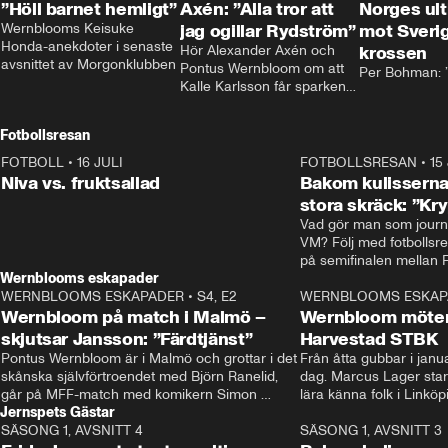
”Höll barnet hemligt”
Axén: ”Alla tror att
Norges ul
Wernblooms Keisuke 
jag ogillar Rydström”
mot Sverig
Honda-anekdoter i senaste 
Hör Alexander Axén och 
krossen
avsnittet av Morgonklubben
Pontus Wernbloom om att 
Per Bohman: ”
Kalle Karlsson får sparken 
från Bajen och att Henrik 
Rydström tar över
Fotbollsresan
FOTBOLL
•
16 JULI
0:44
FOTBOLLSRESAN
•
15
Niva vs. fruktsallad
Bakom kulisserna
stora skräck: ”Kr
Vad gör man som journa
VM? Följ med fotbollsr
Wernblooms eskapader
WERNBLOOMS ESKAPADER
•
S4, E2
38:23
WERNBLOOMS ESKAP
Wernbloom på match i Malmö –
Wernbloom möter
skjutsar Jansson: ”Färdtjänst”
Harvestad STBK
Pontus Wernbloom är i Malmö och grottar i det 
Från åtta gubbar i januar
skånska självförtroendet med Björn Ranelid, 
dag. Marcus Lager starta
går på MFF-match med komikern Simon 
lära känna folk i Linköp
Jernspets Gästar
”Chippen” Svensson och hjälper skadade 
STBK en institution – o
SÄSONG 1, AVSNITT 4
stjärnbacken Pontus Jansson hem. 
13:37
rakt in i värmen.
SÄSONG 1, AVSNITT 3