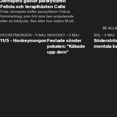
Jernspets gästar pararyttaren
Felicia och terapihästen Calle
Frida Jernspets träffar pararyttaren Felicia 
Grimmenhag, som fick sina ben amputerade 
efter en bilolycka. Sen åker hon vidare till ett 
vård- och omsorgsboende med den 76 
SE ALLA
centimeter höga terapihästen Calle.
HOCKEYMORGON
•
11 MAJ
ISHOCKEY
•
3 MAJ
0:22
SHL
•
3 MAJ
n
11/5 - Hockeymorgon
Festade sönder
Söderströ
pokalen: ”Käkade
mentala 
upp dem”