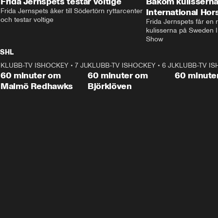
Frida Jernspets testar voltige
Bakom kulissern
Frida Jernspets åker till Södertörn ryttarcenter 
International Ho
och testar voltige
Frida Jernspets får en 
kulisserna på Sweden In
Show
SHL
KLUBB-TV ISHOCKEY
1:02:53
•
7 JUNI
KLUBB-TV ISHOCKEY
1:00:59
•
6 JUNI
KLUBB-TV I
Plus
Plus
60 minuter om
60 minuter om
60 minute
Malmö Redhawks
Björklöven