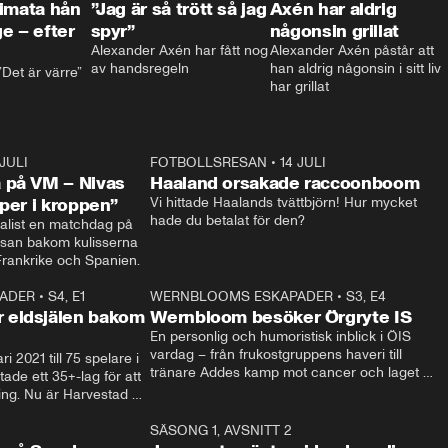
timata hån
”Jag är så trött så jag
Axén har aldrig
e – efter
spyr”
någonsin grillat
Alexander Axén har fått nog 
Alexander Axén påstår att 
av handsregeln
han aldrig någonsin i sitt liv 
Det är värre”
har grillat
 JULI
36:52
FOTBOLLSRESAN
•
14 JULI
0:3
 på VM – Nivas
Haaland orsakade raccoonboom
yper i kroppen”
Vi hittade Haalands tvättbjörn! Hur mycket 
hade du betalat för den?
list en matchdag på 
esan bakom kulisserna 
på semifinalen mellan Frankrike och Spanien. 
ADER
•
S4, E1
32:14
WERNBLOOMS ESKAPADER
•
S3, E4
33:1
Plus
 eldsjälen bakom
Wernbloom besöker Örgryte IS
En personlig och humoristisk inblick i ÖIS 
vardag – från frukostgruppens haveri till 
i 2021 till 75 spelare i 
tränare Addes kamp mot cancer och laget 
de ett 35+-lag för att 
som siktar mot Allsvenskan.
ing. Nu är Harvestad 
ch Wernbloom kliver 
14:14
SÄSONG 1, AVSNITT 2
24:5