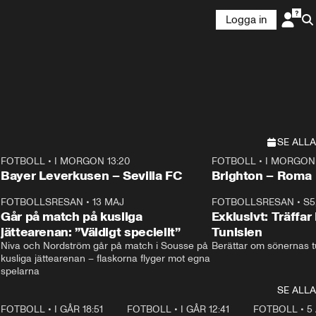
Logga in
SE ALLA
FOTBOLL
•
I MORGON 13:20
FOTBOLL
•
I MORGON 
Plus
Plus
Bayer Leverkusen – Sevilla FC
Brighton – Roma
3
FOTBOLLSRESAN
•
13 MAJ
33:19
FOTBOLLSRESAN
•
S5
Går på match på kusliga
Exklusivt: Träffar
jättearenan: ”Väldigt speciellt”
Tunisien
Niva och Nordström går på match i Sousse på 
Berättar om sönernas tu
kusliga jättearenan – flaskorna flyger mot egna 
spelarna 
SE ALLA
7
FOTBOLL
•
I GÅR 18:51
2:17
FOTBOLL
•
I GÅR 12:41
0:42
FOTBOLL
•
5