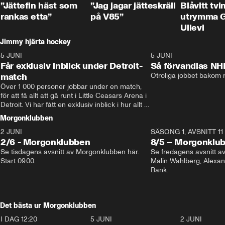
”Jättefin häst som
”Jag jagar jätteskräll
Blåvitt tvi
rankas etta”
på V85”
utrymma 
Ullevi
Jimmy hjärta hockey
5 JUNI
11:14
5 JUNI
Får exklusiv inblick under Detroit-
Så förvandlas NH
match
Otroliga jobbet bakom r
Över 1 000 personer jobbar under en match, 
för att få allt att gå runt i Little Ceasars Arena i 
Detroit. Vi har fått en exklusiv inblick i hur allt 
fungerar inför och under match i världens 
Morgonklubben
bästa hockeyliga
2 JUNI
SÄSONG 1, AVSNITT 11
2/6 - Morgonklubben
8/5 – Morgonklu
Se tisdagens avsnitt av Morgonklubben här. 
Se fredagens avsnitt 
Start 09.00. 
Malin Wahlberg, Alexa
Bank. 
Det bästa ur Morgonklubben
I DAG 12:20
1:14
5 JUNI
0:44
2 JUNI