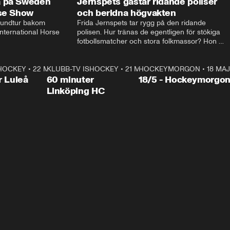
a på Sweden
Jernspets gästar ridande poliser
rse Show
och beridna högvakten
rundtur bakom 
Frida Jernspets tar rygg på den ridande 
ternational Horse 
polisen. Hur tränas de egentligen för stökiga 
fotbollsmatcher och stora folkmassor? Hon 
hälsar även på hos beridna högvakten, som 
den här dagen ska byta av högvakten, som 
SHOCKEY
1:00:28
•
22 MAJ
KLUBB-TV ISHOCKEY
vaktar slottet.
1:00:18
•
21 MAJ
HOCKEYMORGON
•
18 MAJ
Plus
r Luleå
60 minuter
18/5 - Hockeymorgo
Linköping HC