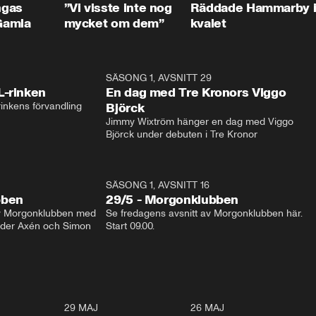
ngas
”Vi visste inte nog
Räddade Hammarby 
Gamla
mycket om dem”
kvalet
1:04
SÄSONG 1, AVSNITT 29
17:3
L-rinken
En dag med Tre Kronors Viggo
inkens förvandling
Björck
Jimmy Wixtröm hänger en dag med Viggo 
Björck under debuten i Tre Kronor
SÄSONG 1, AVSNITT 16
bben
29/5 - Morgonklubben
av Morgonklubben med 
Se fredagens avsnitt av Morgonklubben här. 
nder Axén och Simon 
Start 09.00. 
0:26
29 MAJ
0:30
26 MAJ
0:3