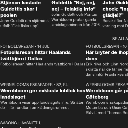
Stjärnan kastade
Guidetti: ”Nej, nej,
John Guide
Guidettis skor i
nej – felaktig info”
chock: ”I
poolen
John Guidetti och Pontus 
glädje!?”
Wernbloom pratar gamla 
John Guidetti om stjärnans 
Rasar efter N
landslagsminnen från 2016
utfall: ”Fick fiska upp”
varning mot D
SE ALLA
8
FOTBOLLSRESAN
•
14 JULI
41:35
FOTBOLLSRESAN
•
10
Fotbollsresan hittar Haalands
Här bryter de ih
tvättbjörn i Dallas
dans
Fotbollsresan hittar Haalands tvättbjörn i Dallas
Erik Niva och Linn Nord
skratta när de får se 
dans inför Frankrikes st
VM-kvartsfinalen. 
4
WERNBLOOMS ESKAPADER
•
S2, E4
24:20
WERNBLOOMS ESKAP
Plus
Wernbloom ger exklusiv inblick hos
Wernbloom går på
landslaget
Göteborg
Wernbloom visar upp landslagets inre: Så äter 
Wernblooms Eskapader:
de – får rundtur i omklädningsrummet
Mutumba och Oisin Cant
Blåvitt med Thomas Bo
0
SÄSONG 1, AVSNITT 1
25:12