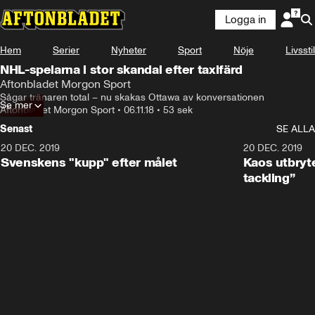
Logga in
Hem
Serier
Nyheter
Sport
Nöje
Livsstil
NHL-spelarna i stor skandal efter taxifärd
Aftonbladet Morgon Sport
Sågar tränaren total – nu skakas Ottawa av konversationen
Se mer
Aftonbladet Morgon Sport
•
06.11.18
•
53 sek
Senast
SE ALLA
20 DEC. 2019
0:44
20 DEC. 2019
Svenskens "kupp" efter målet
Kaos utbryte
tackling”