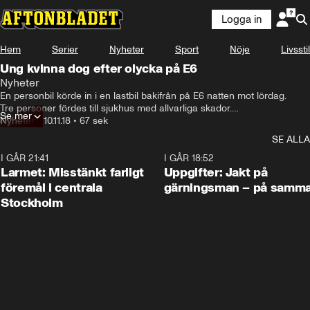
Logga in
Hem
Serier
Nyheter
Sport
Nöje
Livsstil
Ung kvinna dog efter olycka på E6
Nyheter
En personbil körde in i en lastbil bakifrån på E6 natten mot lördag.

Tre personer fördes till sjukhus med allvarliga skador.

Se mer
Senare bekräftade polisen att en kvinna i 20-årsåldern dött.
Nyheter
•
10.11.18
•
67 sek
SE ALLA
I GÅR 21:41
0:35
I GÅR 18:52
Larmet: Misstänkt farligt
Uppgifter: Jakt på
föremål i centrala
gärningsman – på samma
Stockholm