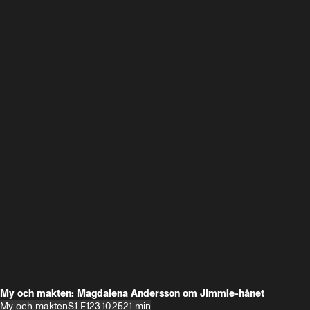
My och makten: Magdalena Andersson om Jimmie-hånet
My och makten
S1 E1
23.10.25
21 min