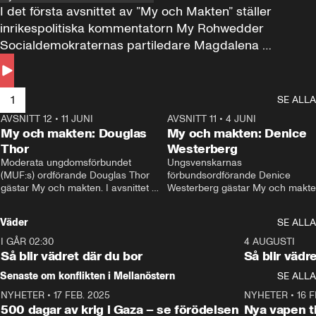
I det första avsnittet av ”My och Makten” ställer 
inrikespolitiska kommentatorn My Rohwedder 
Socialdemokraternas partiledare Magdalena 
Andersson till svars.
1
SE ALLA
AVSNITT 12
•
11 JUNI
26:27
AVSNITT 11
•
4 JUNI
2
My och makten: Douglas
My och makten: Denice
Thor
Westerberg
Moderata ungdomsförbundet 
Ungsvenskarnas 
(MUF:s) ordförande Douglas Thor 
förbundsordförande Denice 
gästar My och makten. I avsnittet 
Westerberg gästar My och makten.
diskuteras tonårsutvisningarna och 
avsnittet diskuteras migrationsfrå
hur Moderaterna ska locka väljare till 
och hur SD ska locka kvinnliga 
Väder
SE ALLA
valet i höst. 
väljare. 
I GÅR 02:30
1:06
4 AUGUSTI
Så blir vädret där du bor
Så blir vädr
Senaste om konflikten i Mellanöstern
SE ALLA
NYHETER
•
17 FEB. 2025
0:45
NYHETER
•
16 F
500 dagar av krig i Gaza – se förödelsen
Nya vapen ti